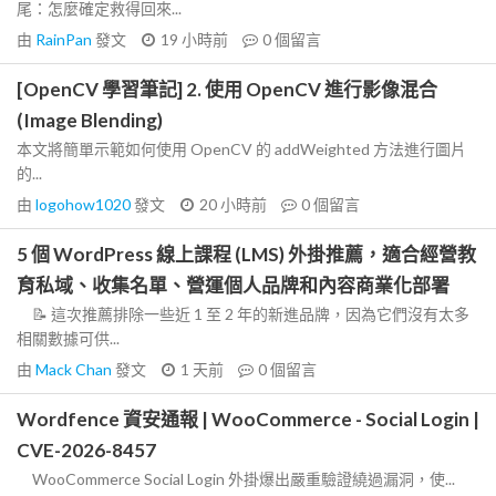
尾：怎麼確定救得回來...
由
RainPan
發文
19 小時前
0
個留言
[OpenCV 學習筆記] 2. 使用 OpenCV 進行影像混合
(Image Blending)
本文將簡單示範如何使用 OpenCV 的 addWeighted 方法進行圖片
的...
由
logohow1020
發文
20 小時前
0
個留言
5 個 WordPress 線上課程 (LMS) 外掛推薦，適合經營教
育私域、收集名單、營運個人品牌和內容商業化部署
📝 這次推薦排除一些近 1 至 2 年的新進品牌，因為它們沒有太多
相關數據可供...
由
Mack Chan
發文
1 天前
0
個留言
Wordfence 資安通報 | WooCommerce - Social Login |
CVE-2026-8457
WooCommerce Social Login 外掛爆出嚴重驗證繞過漏洞，使...