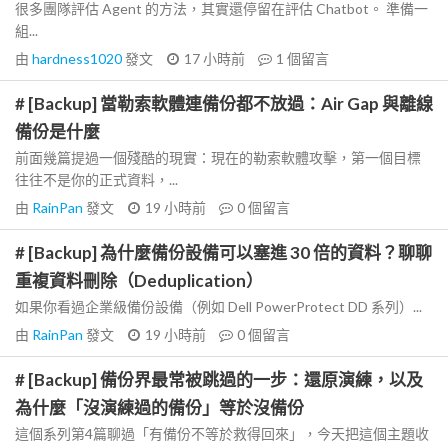
很多團隊評估 Agent 的方法，其實還停留在評估 Chatbot。 準備一
組...
由
hardness1020
發文
17 小時前
1
個留言
# [Backup] 當勒索軟體連備份都不放過：Air Gap 與離線
備份是什麼
前面幾篇提過一個殘酷的現實：現在的勒索軟體攻擊，第一個目標
往往不是你的正式資料，...
由
RainPan
發文
19 小時前
0
個留言
# [Backup] 為什麼備份設備可以塞進 30 倍的資料？聊聊
重複資料刪除（Deduplication）
如果你看過企業級備份設備（例如 Dell PowerProtect DD 系列）...
由
RainPan
發文
19 小時前
0
個留言
# [Backup] 備份界最常被跳過的一步：還原演練，以及
為什麼「沒演練過的備份」等於沒備份
這個系列第4篇聊過「有備份不等於救得回來」，今天把這個主題收