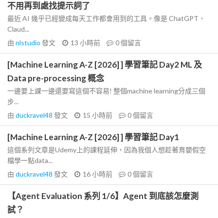
不用再到處找提示詞了
最近 AI 幾乎已經變成每天工作都會用到的工具。像是 ChatGPT、
Claud...
由
nlstudio
發文
13 小時前
0
個留言
[Machine Learning A-Z [2026] ] 學習筆記 Day2 ML 及
Data pre-processing 概念
一邊要上課一邊還要寫這個不容易! 整個machine learning分成三個
步...
由
duckravel48
發文
15 小時前
0
個留言
[Machine Learning A-Z [2026] ] 學習筆記 Day1
這個系列文章是Udemy上的課程延伸，因為我個人想趁著育嬰假空
檔學一點data...
由
duckravel48
發文
16 小時前
0
個留言
【Agent Evaluation 系列 1/6】Agent 到底該怎麼測
試？