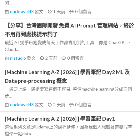
的...
由
duckravel48
發文
1 天前
0
個留言
【分享】台灣團隊開發 免費 AI Prompt 管理網站，終於
不用再到處找提示詞了
最近 AI 幾乎已經變成每天工作都會用到的工具。像是 ChatGPT、
Claud...
由
nlstudio
發文
2 天前
0
個留言
[Machine Learning A-Z [2026] ] 學習筆記 Day2 ML 及
Data pre-processing 概念
一邊要上課一邊還要寫這個不容易! 整個machine learning分成三個
步...
由
duckravel48
發文
2 天前
0
個留言
[Machine Learning A-Z [2026] ] 學習筆記 Day1
這個系列文章是Udemy上的課程延伸，因為我個人想趁著育嬰假空
檔學一點data...