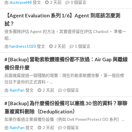
由
duckravel48
發文
2 天前
0
個留言
【Agent Evaluation 系列 1/6】Agent 到底該怎麼測
試？
很多團隊評估 Agent 的方法，其實還停留在評估 Chatbot。 準備一
組...
由
hardness1020
發文
2 天前
1
個留言
# [Backup] 當勒索軟體連備份都不放過：Air Gap 與離線
備份是什麼
前面幾篇提過一個殘酷的現實：現在的勒索軟體攻擊，第一個目標
往往不是你的正式資料，...
由
RainPan
發文
2 天前
0
個留言
# [Backup] 為什麼備份設備可以塞進 30 倍的資料？聊聊
重複資料刪除（Deduplication）
如果你看過企業級備份設備（例如 Dell PowerProtect DD 系列）...
由
RainPan
發文
2 天前
0
個留言