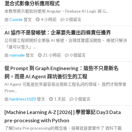
混合式影像分析應用程式
本教學將示範如何使用 Angular、Firebase AI Logic 與 G...
由
Connie
發文
4 小時前
0
個留言
AI 協作不是發帳號：企業要先畫出四條責任邊界
公司替工程師開好企業版 AI 帳號，治理其實還沒開始。 帳號只解決
「誰可以登入」...
由
ryanvale
發文
21 小時前
0
個留言
從 Prompt 到 Graph Engineering：這些不只是新名
詞，而是 AI Agent 踩坑後衍生的工程
AI Agent 可能是近年最容易出現新工程名詞的領域。 我們才剛學會
Prom...
由
hardness1020
發文
1 天前
0
個留言
[Machine Learning A-Z [2026] ] 學習筆記 Day3 Data
pre-processing with Python
了解Data Pre-processing的概念後，接著就是要實作了 資料下載