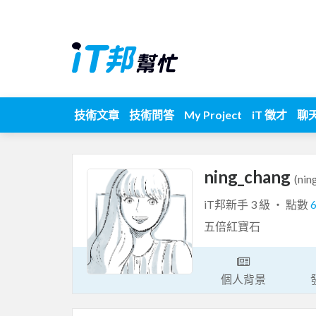
技術文章
技術問答
My Project
iT 徵才
聊
ning_chang
(nin
iT邦新手 3 級 ‧ 點數
五倍紅寶石
個人背景