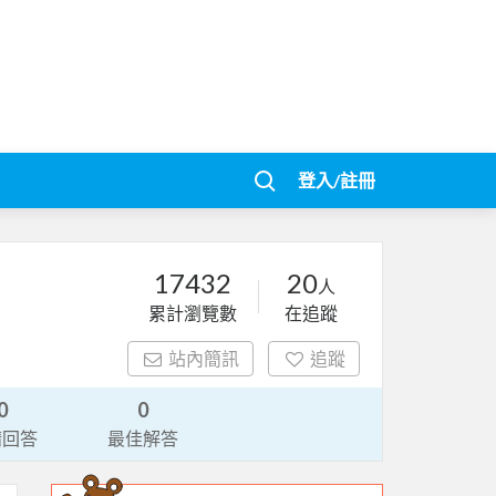
登入/註冊
17432
20
人
累計瀏覽數
在追蹤
站內簡訊
追蹤
0
0
請回答
最佳解答