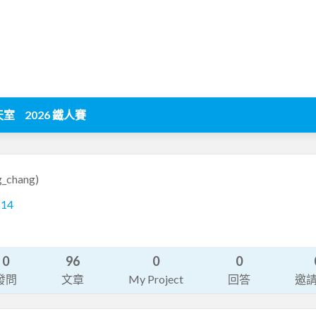
天室
2026 鐵人賽
g_chang)
614
0
96
0
0
發問
文章
My Project
回答
邀