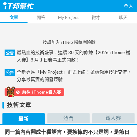
登入
文章
問答
My Project
徵才
聊天
按讚加入 iThelp 粉絲團追蹤
最熱血的技術盛事，連續 30 天的修煉【2026 iThome 鐵
公告
人賽】8 月 1 日賽事正式開啟！
全新專區「My Project」正式上線！邀請你用技術交流，
公告
分享最真實的開發經驗
前往 iThome鐵人賽
技術文章
熱門
鐵人賽
最新
同一篇內容翻成十種語言，要換掉的不只是詞，是節日