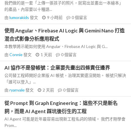
我們做的是一套「上傳一張孩子的照片，就寫出並畫出一本繪本」
的產品，內容要以十種語...
由
lumorakids
發文
9 小時前
0
個留言
使用 Angular、Firebase AI Logic 與 Gemini Nano 打造
混合式影像分析應用程式
本教學將示範如何使用 Angular、Firebase AI Logic 與 G...
由
Connie
發文
1 天前
0
個留言
AI 協作不是發帳號：企業要先畫出四條責任邊界
公司替工程師開好企業版 AI 帳號，治理其實還沒開始。 帳號只解決
「誰可以登入」...
由
ryanvale
發文
2 天前
0
個留言
從 Prompt 到 Graph Engineering：這些不只是新名
詞，而是 AI Agent 踩坑後衍生的工程
AI Agent 可能是近年最容易出現新工程名詞的領域。 我們才剛學會
Prom...