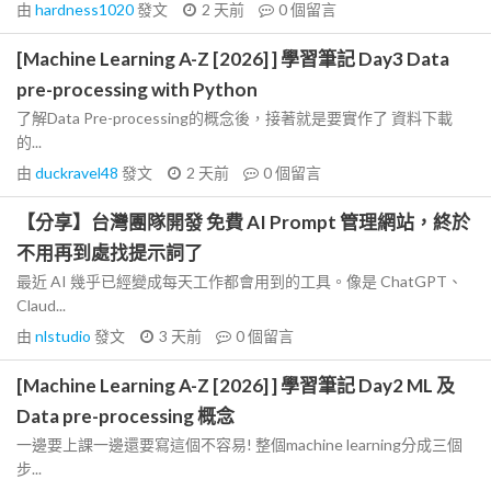
由
hardness1020
發文
2 天前
0
個留言
[Machine Learning A-Z [2026] ] 學習筆記 Day3 Data
pre-processing with Python
了解Data Pre-processing的概念後，接著就是要實作了 資料下載
的...
由
duckravel48
發文
2 天前
0
個留言
【分享】台灣團隊開發 免費 AI Prompt 管理網站，終於
不用再到處找提示詞了
最近 AI 幾乎已經變成每天工作都會用到的工具。像是 ChatGPT、
Claud...
由
nlstudio
發文
3 天前
0
個留言
[Machine Learning A-Z [2026] ] 學習筆記 Day2 ML 及
Data pre-processing 概念
一邊要上課一邊還要寫這個不容易! 整個machine learning分成三個
步...