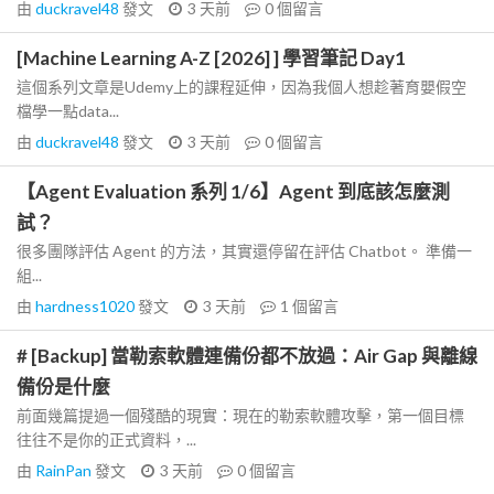
由
duckravel48
發文
3 天前
0
個留言
[Machine Learning A-Z [2026] ] 學習筆記 Day1
這個系列文章是Udemy上的課程延伸，因為我個人想趁著育嬰假空
檔學一點data...
由
duckravel48
發文
3 天前
0
個留言
【Agent Evaluation 系列 1/6】Agent 到底該怎麼測
試？
很多團隊評估 Agent 的方法，其實還停留在評估 Chatbot。 準備一
組...
由
hardness1020
發文
3 天前
1
個留言
# [Backup] 當勒索軟體連備份都不放過：Air Gap 與離線
備份是什麼
前面幾篇提過一個殘酷的現實：現在的勒索軟體攻擊，第一個目標
往往不是你的正式資料，...
由
RainPan
發文
3 天前
0
個留言