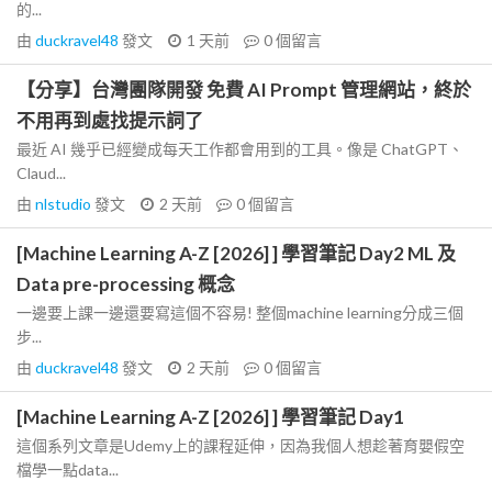
的...
由
duckravel48
發文
1 天前
0
個留言
【分享】台灣團隊開發 免費 AI Prompt 管理網站，終於
不用再到處找提示詞了
最近 AI 幾乎已經變成每天工作都會用到的工具。像是 ChatGPT、
Claud...
由
nlstudio
發文
2 天前
0
個留言
[Machine Learning A-Z [2026] ] 學習筆記 Day2 ML 及
Data pre-processing 概念
一邊要上課一邊還要寫這個不容易! 整個machine learning分成三個
步...
由
duckravel48
發文
2 天前
0
個留言
[Machine Learning A-Z [2026] ] 學習筆記 Day1
這個系列文章是Udemy上的課程延伸，因為我個人想趁著育嬰假空
檔學一點data...