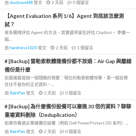
由
duckravel48
發文
2 天前
0
個留言
【Agent Evaluation 系列 1/6】Agent 到底該怎麼測
試？
很多團隊評估 Agent 的方法，其實還停留在評估 Chatbot。 準備一
組...
由
hardness1020
發文
2 天前
1
個留言
# [Backup] 當勒索軟體連備份都不放過：Air Gap 與離線
備份是什麼
前面幾篇提過一個殘酷的現實：現在的勒索軟體攻擊，第一個目標
往往不是你的正式資料，...
由
RainPan
發文
2 天前
0
個留言
# [Backup] 為什麼備份設備可以塞進 30 倍的資料？聊聊
重複資料刪除（Deduplication）
如果你看過企業級備份設備（例如 Dell PowerProtect DD 系列）...
由
RainPan
發文
2 天前
0
個留言