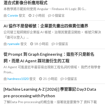
混合式影像分析應用程式
本教學將示範如何使用 Angular、Firebase AI Logic 與 G...
由
Connie
發文
2 小時前
0
個留言
AI 協作不是發帳號：企業要先畫出四條責任邊界
公司替工程師開好企業版 AI 帳號，治理其實還沒開始。 帳號只解決
「誰可以登入」...
由
ryanvale
發文
18 小時前
0
個留言
從 Prompt 到 Graph Engineering：這些不只是新名
詞，而是 AI Agent 踩坑後衍生的工程
AI Agent 可能是近年最容易出現新工程名詞的領域。 我們才剛學會
Prom...
由
hardness1020
發文
21 小時前
0
個留言
[Machine Learning A-Z [2026] ] 學習筆記 Day3 Data
pre-processing with Python
了解Data Pre-processing的概念後，接著就是要實作了 資料下載