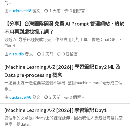
的...
由
duckravel48
發文
1 天前
0
個留言
【分享】台灣團隊開發 免費 AI Prompt 管理網站，終於
不用再到處找提示詞了
最近 AI 幾乎已經變成每天工作都會用到的工具。像是 ChatGPT、
Claud...
由
nlstudio
發文
2 天前
0
個留言
[Machine Learning A-Z [2026] ] 學習筆記 Day2 ML 及
Data pre-processing 概念
一邊要上課一邊還要寫這個不容易! 整個machine learning分成三個
步...
由
duckravel48
發文
2 天前
0
個留言
[Machine Learning A-Z [2026] ] 學習筆記 Day1
這個系列文章是Udemy上的課程延伸，因為我個人想趁著育嬰假空
檔學一點data...