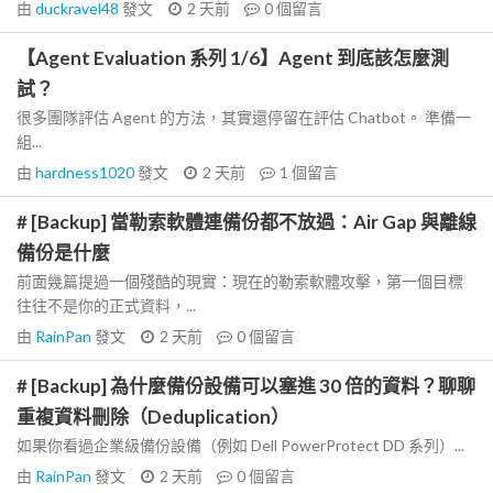
由
duckravel48
發文
2 天前
0
個留言
【Agent Evaluation 系列 1/6】Agent 到底該怎麼測
試？
很多團隊評估 Agent 的方法，其實還停留在評估 Chatbot。 準備一
組...
由
hardness1020
發文
2 天前
1
個留言
# [Backup] 當勒索軟體連備份都不放過：Air Gap 與離線
備份是什麼
前面幾篇提過一個殘酷的現實：現在的勒索軟體攻擊，第一個目標
往往不是你的正式資料，...
由
RainPan
發文
2 天前
0
個留言
# [Backup] 為什麼備份設備可以塞進 30 倍的資料？聊聊
重複資料刪除（Deduplication）
如果你看過企業級備份設備（例如 Dell PowerProtect DD 系列）...
由
RainPan
發文
2 天前
0
個留言