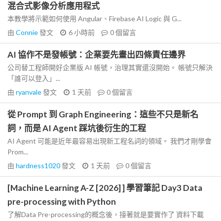
混合式影像分析應用程式
本教學將示範如何使用 Angular、Firebase AI Logic 與 G...
由
Connie
發文
6 小時前
0
個留言
AI 協作不是發帳號：企業要先畫出四條責任邊界
公司替工程師開好企業版 AI 帳號，治理其實還沒開始。 帳號只解決
「誰可以登入」...
由
ryanvale
發文
1 天前
0
個留言
從 Prompt 到 Graph Engineering：這些不只是新名
詞，而是 AI Agent 踩坑後衍生的工程
AI Agent 可能是近年最容易出現新工程名詞的領域。 我們才剛學會
Prom...
由
hardness1020
發文
1 天前
0
個留言
[Machine Learning A-Z [2026] ] 學習筆記 Day3 Data
pre-processing with Python
了解Data Pre-processing的概念後，接著就是要實作了 資料下載