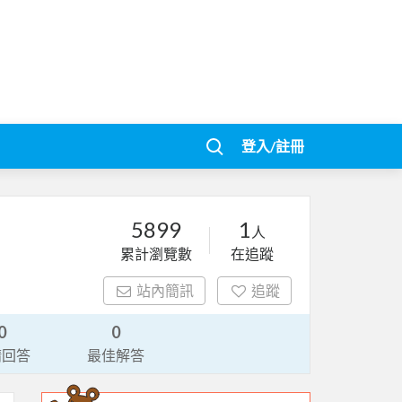
登入/註冊
5899
1
人
累計瀏覽數
在追蹤
站內簡訊
追蹤
0
0
請回答
最佳解答