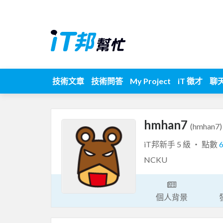
技術文章
技術問答
My Project
iT 徵才
聊
hmhan7
(hmhan7)
iT邦新手 5 級 ‧ 點數
NCKU
個人背景