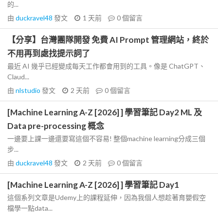
的...
由
duckravel48
發文
1 天前
0
個留言
【分享】台灣團隊開發 免費 AI Prompt 管理網站，終於
不用再到處找提示詞了
最近 AI 幾乎已經變成每天工作都會用到的工具。像是 ChatGPT、
Claud...
由
nlstudio
發文
2 天前
0
個留言
[Machine Learning A-Z [2026] ] 學習筆記 Day2 ML 及
Data pre-processing 概念
一邊要上課一邊還要寫這個不容易! 整個machine learning分成三個
步...
由
duckravel48
發文
2 天前
0
個留言
[Machine Learning A-Z [2026] ] 學習筆記 Day1
這個系列文章是Udemy上的課程延伸，因為我個人想趁著育嬰假空
檔學一點data...