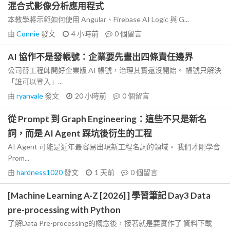
混合式影像分析應用程式
本教學將示範如何使用 Angular、Firebase AI Logic 與 G...
由
Connie
發文
4 小時前
0
個留言
AI 協作不是發帳號：企業要先畫出四條責任邊界
公司替工程師開好企業版 AI 帳號，治理其實還沒開始。 帳號只解決
「誰可以登入」...
由
ryanvale
發文
20 小時前
0
個留言
從 Prompt 到 Graph Engineering：這些不只是新名
詞，而是 AI Agent 踩坑後衍生的工程
AI Agent 可能是近年最容易出現新工程名詞的領域。 我們才剛學會
Prom...
由
hardness1020
發文
1 天前
0
個留言
[Machine Learning A-Z [2026] ] 學習筆記 Day3 Data
pre-processing with Python
了解Data Pre-processing的概念後，接著就是要實作了 資料下載