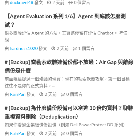
由
duckravel48
發文
2 天前
0
個留言
【Agent Evaluation 系列 1/6】Agent 到底該怎麼測
試？
很多團隊評估 Agent 的方法，其實還停留在評估 Chatbot。 準備一
組...
由
hardness1020
發文
2 天前
1
個留言
# [Backup] 當勒索軟體連備份都不放過：Air Gap 與離線
備份是什麼
前面幾篇提過一個殘酷的現實：現在的勒索軟體攻擊，第一個目標
往往不是你的正式資料，...
由
RainPan
發文
2 天前
0
個留言
# [Backup] 為什麼備份設備可以塞進 30 倍的資料？聊聊
重複資料刪除（Deduplication）
如果你看過企業級備份設備（例如 Dell PowerProtect DD 系列）...
由
RainPan
發文
2 天前
0
個留言