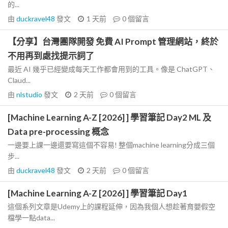
的...
由
duckravel48
發文
1 天前
0
個留言
【分享】台灣團隊開發 免費 AI Prompt 管理網站，終於
不用再到處找提示詞了
最近 AI 幾乎已經變成每天工作都會用到的工具。像是 ChatGPT、
Claud...
由
nlstudio
發文
2 天前
0
個留言
[Machine Learning A-Z [2026] ] 學習筆記 Day2 ML 及
Data pre-processing 概念
一邊要上課一邊還要寫這個不容易! 整個machine learning分成三個
步...
由
duckravel48
發文
2 天前
0
個留言
[Machine Learning A-Z [2026] ] 學習筆記 Day1
這個系列文章是Udemy上的課程延伸，因為我個人想趁著育嬰假空
檔學一點data...