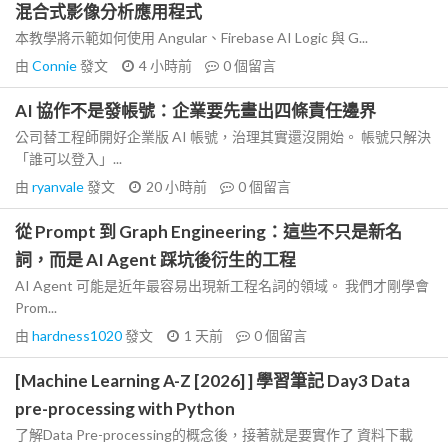
混合式影像分析應用程式
本教學將示範如何使用 Angular、Firebase AI Logic 與 G...
由
Connie
發文
4 小時前
0
個留言
AI 協作不是發帳號：企業要先畫出四條責任邊界
公司替工程師開好企業版 AI 帳號，治理其實還沒開始。 帳號只解決
「誰可以登入」...
由
ryanvale
發文
20 小時前
0
個留言
從 Prompt 到 Graph Engineering：這些不只是新名
詞，而是 AI Agent 踩坑後衍生的工程
AI Agent 可能是近年最容易出現新工程名詞的領域。 我們才剛學會
Prom...
由
hardness1020
發文
1 天前
0
個留言
[Machine Learning A-Z [2026] ] 學習筆記 Day3 Data
pre-processing with Python
了解Data Pre-processing的概念後，接著就是要實作了 資料下載