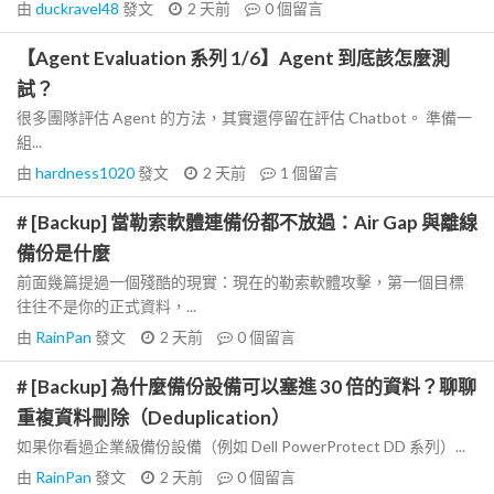
由
duckravel48
發文
2 天前
0
個留言
【Agent Evaluation 系列 1/6】Agent 到底該怎麼測
試？
很多團隊評估 Agent 的方法，其實還停留在評估 Chatbot。 準備一
組...
由
hardness1020
發文
2 天前
1
個留言
# [Backup] 當勒索軟體連備份都不放過：Air Gap 與離線
備份是什麼
前面幾篇提過一個殘酷的現實：現在的勒索軟體攻擊，第一個目標
往往不是你的正式資料，...
由
RainPan
發文
2 天前
0
個留言
# [Backup] 為什麼備份設備可以塞進 30 倍的資料？聊聊
重複資料刪除（Deduplication）
如果你看過企業級備份設備（例如 Dell PowerProtect DD 系列）...
由
RainPan
發文
2 天前
0
個留言