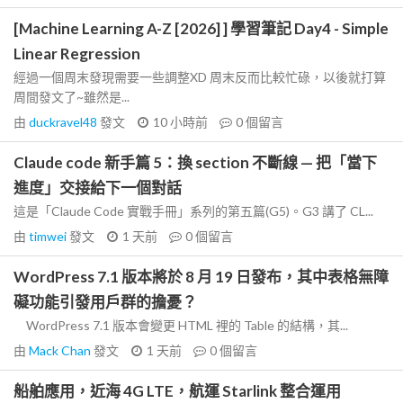
[Machine Learning A-Z [2026] ] 學習筆記 Day4 - Simple
Linear Regression
經過一個周末發現需要一些調整XD 周末反而比較忙碌，以後就打算
周間發文了~雖然是...
由
duckravel48
發文
10 小時前
0
個留言
Claude code 新手篇 5：換 section 不斷線 — 把「當下
進度」交接給下一個對話
這是「Claude Code 實戰手冊」系列的第五篇(G5)。G3 講了 CL...
由
timwei
發文
1 天前
0
個留言
WordPress 7.1 版本將於 8 月 19 日發布，其中表格無障
礙功能引發用戶群的擔憂？
WordPress 7.1 版本會變更 HTML 裡的 Table 的結構，其...
由
Mack Chan
發文
1 天前
0
個留言
船舶應用，近海 4G LTE，航運 Starlink 整合運用