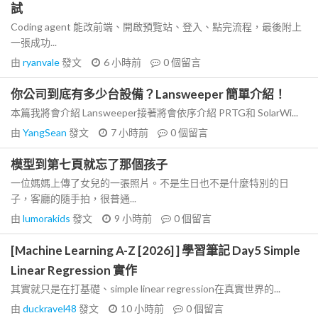
試
Coding agent 能改前端、開啟預覽站、登入、點完流程，最後附上
一張成功...
由
ryanvale
發文
6 小時前
0
個留言
你公司到底有多少台設備？Lansweeper 簡單介紹！
本篇我將會介紹 Lansweeper接著將會依序介紹 PRTG和 SolarWi...
由
YangSean
發文
7 小時前
0
個留言
模型到第七頁就忘了那個孩子
一位媽媽上傳了女兒的一張照片。不是生日也不是什麼特別的日
子，客廳的隨手拍，很普通...
由
lumorakids
發文
9 小時前
0
個留言
[Machine Learning A-Z [2026] ] 學習筆記 Day5 Simple
Linear Regression 實作
其實就只是在打基礎、simple linear regression在真實世界的...
由
duckravel48
發文
10 小時前
0
個留言