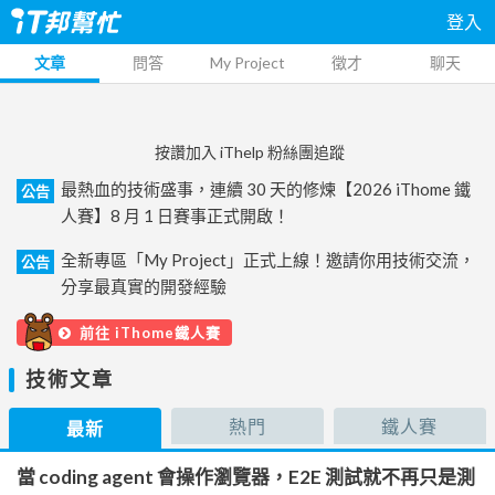
登入
文章
問答
My Project
徵才
聊天
按讚加入 iThelp 粉絲團追蹤
最熱血的技術盛事，連續 30 天的修煉【2026 iThome 鐵
公告
人賽】8 月 1 日賽事正式開啟！
全新專區「My Project」正式上線！邀請你用技術交流，
公告
分享最真實的開發經驗
前往 iThome鐵人賽
技術文章
熱門
鐵人賽
最新
當 coding agent 會操作瀏覽器，E2E 測試就不再只是測