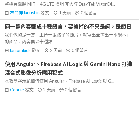
整機台灣製 MIT，4G LTE 模組 非大陸 DrayTek VigorC4...
由
林門神JanusLin
發文
1 天前
0
個留言
同一篇內容翻成十種語言，要換掉的不只是詞，是節日
我們做的是一套「上傳一張孩子的照片，就寫出並畫出一本繪本」
的產品，內容要以十種語...
由
lumorakids
發文
2 天前
0
個留言
使用 Angular、Firebase AI Logic 與 Gemini Nano 打造
混合式影像分析應用程式
本教學將示範如何使用 Angular、Firebase AI Logic 與 G...
由
Connie
發文
2 天前
0
個留言