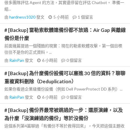
很多團隊評估 Agent 的方法，其實還停留在評估 Chatbot。 準備一
組...
由
hardness1020
發文
5 小時前
1
個留言
# [Backup] 當勒索軟體連備份都不放過：Air Gap 與離線
備份是什麼
前面幾篇提過一個殘酷的現實：現在的勒索軟體攻擊，第一個目標
往往不是你的正式資料，...
由
RainPan
發文
6 小時前
0
個留言
# [Backup] 為什麼備份設備可以塞進 30 倍的資料？聊聊
重複資料刪除（Deduplication）
如果你看過企業級備份設備（例如 Dell PowerProtect DD 系列）...
由
RainPan
發文
6 小時前
0
個留言
# [Backup] 備份界最常被跳過的一步：還原演練，以及
為什麼「沒演練過的備份」等於沒備份
這個系列第4篇聊過「有備份不等於救得回來」，今天把這個主題收