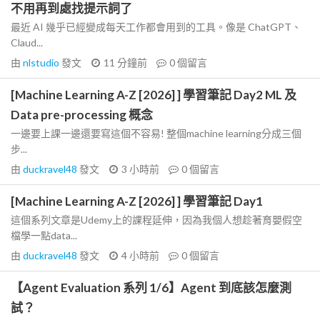
不用再到處找提示詞了
最近 AI 幾乎已經變成每天工作都會用到的工具。像是 ChatGPT、
Claud...
由
nlstudio
發文
11 分鐘前
0
個留言
[Machine Learning A-Z [2026] ] 學習筆記 Day2 ML 及
Data pre-processing 概念
一邊要上課一邊還要寫這個不容易! 整個machine learning分成三個
步...
由
duckravel48
發文
3 小時前
0
個留言
[Machine Learning A-Z [2026] ] 學習筆記 Day1
這個系列文章是Udemy上的課程延伸，因為我個人想趁著育嬰假空
檔學一點data...
由
duckravel48
發文
4 小時前
0
個留言
【Agent Evaluation 系列 1/6】Agent 到底該怎麼測
試？