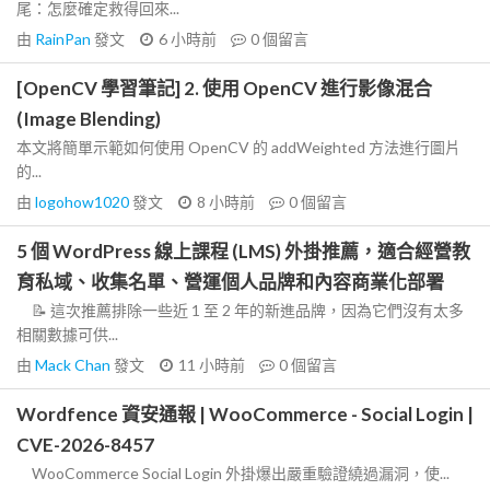
尾：怎麼確定救得回來...
由
RainPan
發文
6 小時前
0
個留言
[OpenCV 學習筆記] 2. 使用 OpenCV 進行影像混合
(Image Blending)
本文將簡單示範如何使用 OpenCV 的 addWeighted 方法進行圖片
的...
由
logohow1020
發文
8 小時前
0
個留言
5 個 WordPress 線上課程 (LMS) 外掛推薦，適合經營教
育私域、收集名單、營運個人品牌和內容商業化部署
📝 這次推薦排除一些近 1 至 2 年的新進品牌，因為它們沒有太多
相關數據可供...
由
Mack Chan
發文
11 小時前
0
個留言
Wordfence 資安通報 | WooCommerce - Social Login |
CVE-2026-8457
WooCommerce Social Login 外掛爆出嚴重驗證繞過漏洞，使...