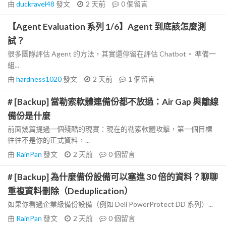
由
duckravel48
發文
2 天前
0
個留言
【Agent Evaluation 系列 1/6】Agent 到底該怎麼測
試？
很多團隊評估 Agent 的方法，其實還停留在評估 Chatbot。 準備一
組...
由
hardness1020
發文
2 天前
1
個留言
# [Backup] 當勒索軟體連備份都不放過：Air Gap 與離線
備份是什麼
前面幾篇提過一個殘酷的現實：現在的勒索軟體攻擊，第一個目標
往往不是你的正式資料，...
由
RainPan
發文
2 天前
0
個留言
# [Backup] 為什麼備份設備可以塞進 30 倍的資料？聊聊
重複資料刪除（Deduplication）
如果你看過企業級備份設備（例如 Dell PowerProtect DD 系列）...
由
RainPan
發文
2 天前
0
個留言