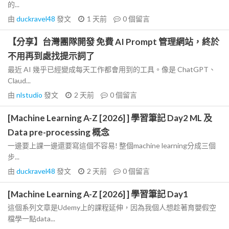
的...
由
duckravel48
發文
1 天前
0
個留言
【分享】台灣團隊開發 免費 AI Prompt 管理網站，終於
不用再到處找提示詞了
最近 AI 幾乎已經變成每天工作都會用到的工具。像是 ChatGPT、
Claud...
由
nlstudio
發文
2 天前
0
個留言
[Machine Learning A-Z [2026] ] 學習筆記 Day2 ML 及
Data pre-processing 概念
一邊要上課一邊還要寫這個不容易! 整個machine learning分成三個
步...
由
duckravel48
發文
2 天前
0
個留言
[Machine Learning A-Z [2026] ] 學習筆記 Day1
這個系列文章是Udemy上的課程延伸，因為我個人想趁著育嬰假空
檔學一點data...