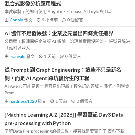
混合式影像分析應用程式
本教學將示範如何使用 Angular、Firebase AI Logic 與 G...
由
Connie
發文
9 小時前
0
個留言
AI 協作不是發帳號：企業要先畫出四條責任邊界
公司替工程師開好企業版 AI 帳號，治理其實還沒開始。 帳號只解決
「誰可以登入」...
由
ryanvale
發文
1 天前
0
個留言
從 Prompt 到 Graph Engineering：這些不只是新名
詞，而是 AI Agent 踩坑後衍生的工程
AI Agent 可能是近年最容易出現新工程名詞的領域。 我們才剛學會
Prom...
由
hardness1020
發文
1 天前
0
個留言
[Machine Learning A-Z [2026] ] 學習筆記 Day3 Data
pre-processing with Python
了解Data Pre-processing的概念後，接著就是要實作了 資料下載