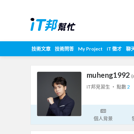
技術文章
技術問答
My Project
iT 徵才
聊
muheng1992
(
iT邦見習生 ‧ 點數
2
個人背景