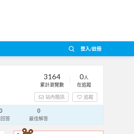
登入/註冊
3164
0
人
累計瀏覽數
在追蹤
站內簡訊
追蹤
0
0
請回答
最佳解答