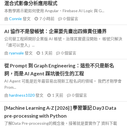
混合式影像分析應用程式
本教學將示範如何使用 Angular、Firebase AI Logic 與 G...
由
Connie
發文
7 小時前
0
個留言
AI 協作不是發帳號：企業要先畫出四條責任邊界
公司替工程師開好企業版 AI 帳號，治理其實還沒開始。 帳號只解決
「誰可以登入」...
由
ryanvale
發文
1 天前
0
個留言
從 Prompt 到 Graph Engineering：這些不只是新名
詞，而是 AI Agent 踩坑後衍生的工程
AI Agent 可能是近年最容易出現新工程名詞的領域。 我們才剛學會
Prom...
由
hardness1020
發文
1 天前
0
個留言
[Machine Learning A-Z [2026] ] 學習筆記 Day3 Data
pre-processing with Python
了解Data Pre-processing的概念後，接著就是要實作了 資料下載