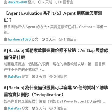
由
duckravel48
發文
2 天前
0
個留言
【Agent Evaluation 系列 1/6】Agent 到底該怎麼測
試？
很多團隊評估 Agent 的方法，其實還停留在評估 Chatbot。 準備一
組...
由
hardness1020
發文
2 天前
1
個留言
# [Backup] 當勒索軟體連備份都不放過：Air Gap 與離線
備份是什麼
前面幾篇提過一個殘酷的現實：現在的勒索軟體攻擊，第一個目標
往往不是你的正式資料，...
由
RainPan
發文
2 天前
0
個留言
# [Backup] 為什麼備份設備可以塞進 30 倍的資料？聊聊
重複資料刪除（Deduplication）
如果你看過企業級備份設備（例如 Dell PowerProtect DD 系列）...
由
RainPan
發文
2 天前
0
個留言