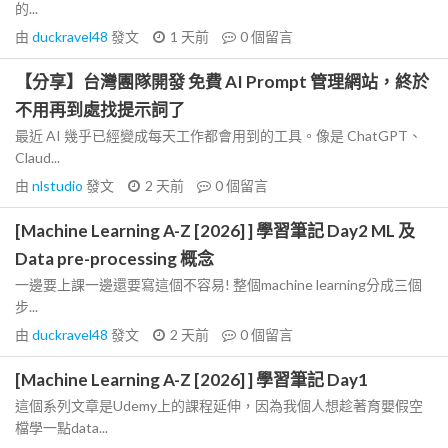
的...
由
duckravel48
發文
1 天前
0
個留言
【分享】台灣團隊開發 免費 AI Prompt 管理網站，終於
不用再到處找提示詞了
最近 AI 幾乎已經變成每天工作都會用到的工具。像是 ChatGPT、
Claud...
由
nlstudio
發文
2 天前
0
個留言
[Machine Learning A-Z [2026] ] 學習筆記 Day2 ML 及
Data pre-processing 概念
一邊要上課一邊還要寫這個不容易! 整個machine learning分成三個
步...
由
duckravel48
發文
2 天前
0
個留言
[Machine Learning A-Z [2026] ] 學習筆記 Day1
這個系列文章是Udemy上的課程延伸，因為我個人想趁著育嬰假空
檔學一點data...