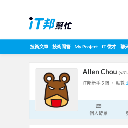
技術文章
技術問答
My Project
iT 徵才
聊
Allen Chou
(s31
iT邦新手 5 級 ‧ 點數
個人背景