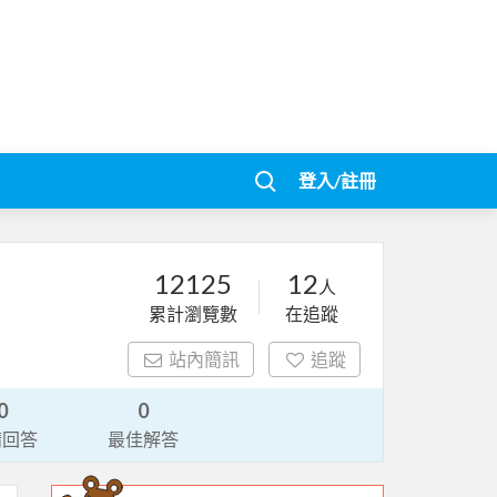
登入/註冊
12125
12
人
累計瀏覽數
在追蹤
站內簡訊
追蹤
0
0
請回答
最佳解答