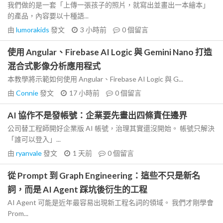
我們做的是一套「上傳一張孩子的照片，就寫出並畫出一本繪本」
的產品，內容要以十種語...
由
lumorakids
發文
3 小時前
0
個留言
使用 Angular、Firebase AI Logic 與 Gemini Nano 打造
混合式影像分析應用程式
本教學將示範如何使用 Angular、Firebase AI Logic 與 G...
由
Connie
發文
17 小時前
0
個留言
AI 協作不是發帳號：企業要先畫出四條責任邊界
公司替工程師開好企業版 AI 帳號，治理其實還沒開始。 帳號只解決
「誰可以登入」...
由
ryanvale
發文
1 天前
0
個留言
從 Prompt 到 Graph Engineering：這些不只是新名
詞，而是 AI Agent 踩坑後衍生的工程
AI Agent 可能是近年最容易出現新工程名詞的領域。 我們才剛學會
Prom...