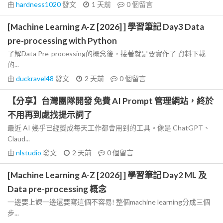
由
hardness1020
發文
1 天前
0
個留言
[Machine Learning A-Z [2026] ] 學習筆記 Day3 Data
pre-processing with Python
了解Data Pre-processing的概念後，接著就是要實作了 資料下載
的...
由
duckravel48
發文
2 天前
0
個留言
【分享】台灣團隊開發 免費 AI Prompt 管理網站，終於
不用再到處找提示詞了
最近 AI 幾乎已經變成每天工作都會用到的工具。像是 ChatGPT、
Claud...
由
nlstudio
發文
2 天前
0
個留言
[Machine Learning A-Z [2026] ] 學習筆記 Day2 ML 及
Data pre-processing 概念
一邊要上課一邊還要寫這個不容易! 整個machine learning分成三個
步...