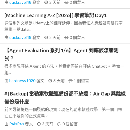
由
duckravel48
發文
2 天前
0
個留言
[Machine Learning A-Z [2026] ] 學習筆記 Day1
這個系列文章是Udemy上的課程延伸，因為我個人想趁著育嬰假空
檔學一點data...
由
duckravel48
發文
2 天前
0
個留言
【Agent Evaluation 系列 1/6】Agent 到底該怎麼測
試？
很多團隊評估 Agent 的方法，其實還停留在評估 Chatbot。 準備一
組...
由
hardness1020
發文
3 天前
1
個留言
# [Backup] 當勒索軟體連備份都不放過：Air Gap 與離線
備份是什麼
前面幾篇提過一個殘酷的現實：現在的勒索軟體攻擊，第一個目標
往往不是你的正式資料，...
由
RainPan
發文
3 天前
0
個留言