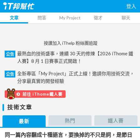
登入
文章
問答
My Project
徵才
聊天
按讚加入 iThelp 粉絲團追蹤
最熱血的技術盛事，連續 30 天的修煉【2026 iThome 鐵
公告
人賽】8 月 1 日賽事正式開啟！
全新專區「My Project」正式上線！邀請你用技術交流，
公告
分享最真實的開發經驗
前往 iThome鐵人賽
技術文章
熱門
鐵人賽
最新
同一篇內容翻成十種語言，要換掉的不只是詞，是節日