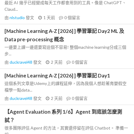
最近 AI 幾乎已經變成每天工作都會用到的工具。像是 ChatGPT、
Claud...
由
nlstudio
發文
1 天前
0
個留言
[Machine Learning A-Z [2026] ] 學習筆記 Day2 ML 及
Data pre-processing 概念
一邊要上課一邊還要寫這個不容易! 整個machine learning分成三個
步...
由
duckravel48
發文
2 天前
0
個留言
[Machine Learning A-Z [2026] ] 學習筆記 Day1
這個系列文章是Udemy上的課程延伸，因為我個人想趁著育嬰假空
檔學一點data...
由
duckravel48
發文
2 天前
0
個留言
【Agent Evaluation 系列 1/6】Agent 到底該怎麼測
試？
很多團隊評估 Agent 的方法，其實還停留在評估 Chatbot。 準備一