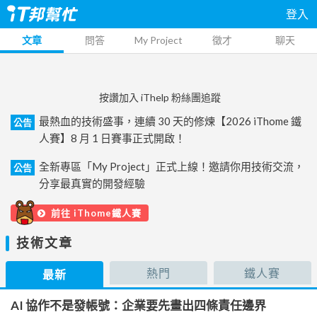
登入
文章
問答
My Project
徵才
聊天
按讚加入 iThelp 粉絲團追蹤
最熱血的技術盛事，連續 30 天的修煉【2026 iThome 鐵
公告
人賽】8 月 1 日賽事正式開啟！
全新專區「My Project」正式上線！邀請你用技術交流，
公告
分享最真實的開發經驗
前往 iThome鐵人賽
技術文章
熱門
鐵人賽
最新
AI 協作不是發帳號：企業要先畫出四條責任邊界