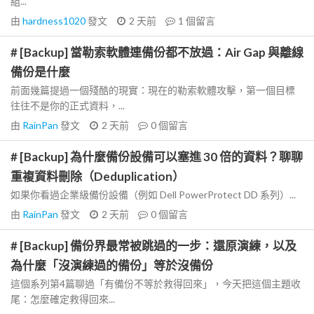
組...
由
hardness1020
發文
2 天前
1
個留言
# [Backup] 當勒索軟體連備份都不放過：Air Gap 與離線
備份是什麼
前面幾篇提過一個殘酷的現實：現在的勒索軟體攻擊，第一個目標
往往不是你的正式資料，...
由
RainPan
發文
2 天前
0
個留言
# [Backup] 為什麼備份設備可以塞進 30 倍的資料？聊聊
重複資料刪除（Deduplication）
如果你看過企業級備份設備（例如 Dell PowerProtect DD 系列）...
由
RainPan
發文
2 天前
0
個留言
# [Backup] 備份界最常被跳過的一步：還原演練，以及
為什麼「沒演練過的備份」等於沒備份
這個系列第4篇聊過「有備份不等於救得回來」，今天把這個主題收
尾：怎麼確定救得回來...