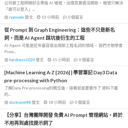
公司替工程師開好企業版 AI 帳號，治理其實還沒開始。 帳號只解決
「誰可以登入」...
由
ryanvale
發文
13 小時前
0
個留言
從 Prompt 到 Graph Engineering：這些不只是新名
詞，而是 AI Agent 踩坑後衍生的工程
AI Agent 可能是近年最容易出現新工程名詞的領域。 我們才剛學會
Prom...
由
hardness1020
發文
15 小時前
0
個留言
[Machine Learning A-Z [2026] ] 學習筆記 Day3 Data
pre-processing with Python
了解Data Pre-processing的概念後，接著就是要實作了 資料下載
的...
由
duckravel48
發文
18 小時前
0
個留言
【分享】台灣團隊開發 免費 AI Prompt 管理網站，終於
不用再到處找提示詞了