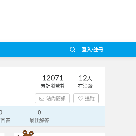
登入/註冊
12071
12
人
累計瀏覽數
在追蹤
站內簡訊
追蹤
0
0
請回答
最佳解答