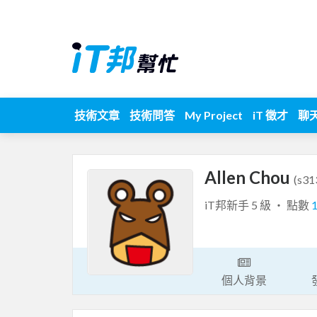
技術文章
技術問答
My Project
iT 徵才
聊
Allen Chou
(s31
iT邦新手 5 級 ‧ 點數
個人背景