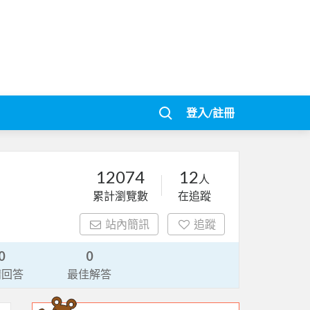
登入/註冊
12074
12
人
累計瀏覽數
在追蹤
站內簡訊
追蹤
0
0
請回答
最佳解答