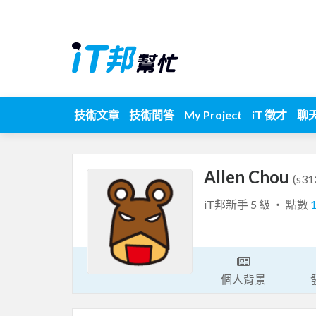
技術文章
技術問答
My Project
iT 徵才
聊
Allen Chou
(s31
iT邦新手 5 級 ‧ 點數
個人背景