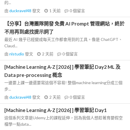
的...
由
duckravel48
發文
1 天前
0
個留言
【分享】台灣團隊開發 免費 AI Prompt 管理網站，終於
不用再到處找提示詞了
最近 AI 幾乎已經變成每天工作都會用到的工具。像是 ChatGPT、
Claud...
由
nlstudio
發文
2 天前
0
個留言
[Machine Learning A-Z [2026] ] 學習筆記 Day2 ML 及
Data pre-processing 概念
一邊要上課一邊還要寫這個不容易! 整個machine learning分成三個
步...
由
duckravel48
發文
2 天前
0
個留言
[Machine Learning A-Z [2026] ] 學習筆記 Day1
這個系列文章是Udemy上的課程延伸，因為我個人想趁著育嬰假空
檔學一點data...