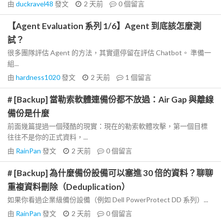
由
duckravel48
發文
2 天前
0
個留言
【Agent Evaluation 系列 1/6】Agent 到底該怎麼測
試？
很多團隊評估 Agent 的方法，其實還停留在評估 Chatbot。 準備一
組...
由
hardness1020
發文
2 天前
1
個留言
# [Backup] 當勒索軟體連備份都不放過：Air Gap 與離線
備份是什麼
前面幾篇提過一個殘酷的現實：現在的勒索軟體攻擊，第一個目標
往往不是你的正式資料，...
由
RainPan
發文
2 天前
0
個留言
# [Backup] 為什麼備份設備可以塞進 30 倍的資料？聊聊
重複資料刪除（Deduplication）
如果你看過企業級備份設備（例如 Dell PowerProtect DD 系列）...
由
RainPan
發文
2 天前
0
個留言