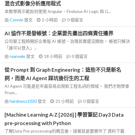
混合式影像分析應用程式
本教學將示範如何使用 Angular、Firebase AI Logic 與 G...
由
Connie
發文
2 小時前
0
個留言
AI 協作不是發帳號：企業要先畫出四條責任邊界
公司替工程師開好企業版 AI 帳號，治理其實還沒開始。 帳號只解決
「誰可以登入」...
由
ryanvale
發文
18 小時前
0
個留言
從 Prompt 到 Graph Engineering：這些不只是新名
詞，而是 AI Agent 踩坑後衍生的工程
AI Agent 可能是近年最容易出現新工程名詞的領域。 我們才剛學會
Prom...
由
hardness1020
發文
21 小時前
0
個留言
[Machine Learning A-Z [2026] ] 學習筆記 Day3 Data
pre-processing with Python
了解Data Pre-processing的概念後，接著就是要實作了 資料下載