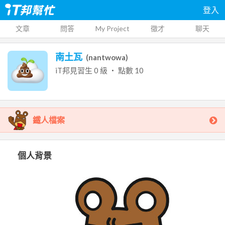
登入
文章
問答
My Project
徵才
聊天
南土瓦
(
nantwowa
)
iT邦見習生
0
級 ‧ 點數
10
鐵人檔案
個人背景