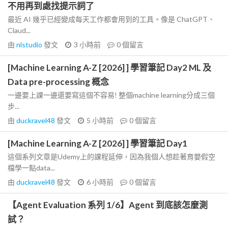
不用再到處找提示詞了
最近 AI 幾乎已經變成每天工作都會用到的工具。像是 ChatGPT、
Claud...
由
nlstudio
發文
3 小時前
0
個留言
[Machine Learning A-Z [2026] ] 學習筆記 Day2 ML 及
Data pre-processing 概念
一邊要上課一邊還要寫這個不容易! 整個machine learning分成三個
步...
由
duckravel48
發文
5 小時前
0
個留言
[Machine Learning A-Z [2026] ] 學習筆記 Day1
這個系列文章是Udemy上的課程延伸，因為我個人想趁著育嬰假空
檔學一點data...
由
duckravel48
發文
6 小時前
0
個留言
【Agent Evaluation 系列 1/6】Agent 到底該怎麼測
試？