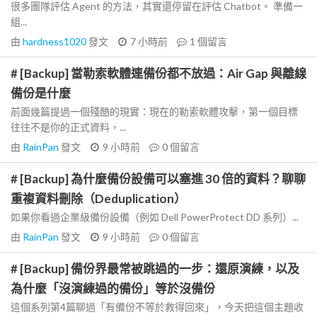
很多團隊評估 Agent 的方法，其實還停留在評估 Chatbot。 準備一
組...
由
hardness1020
發文
7 小時前
1
個留言
# [Backup] 當勒索軟體連備份都不放過：Air Gap 與離線
備份是什麼
前面幾篇提過一個殘酷的現實：現在的勒索軟體攻擊，第一個目標
往往不是你的正式資料，...
由
RainPan
發文
9 小時前
0
個留言
# [Backup] 為什麼備份設備可以塞進 30 倍的資料？聊聊
重複資料刪除（Deduplication）
如果你看過企業級備份設備（例如 Dell PowerProtect DD 系列）...
由
RainPan
發文
9 小時前
0
個留言
# [Backup] 備份界最常被跳過的一步：還原演練，以及
為什麼「沒演練過的備份」等於沒備份
這個系列第4篇聊過「有備份不等於救得回來」，今天把這個主題收