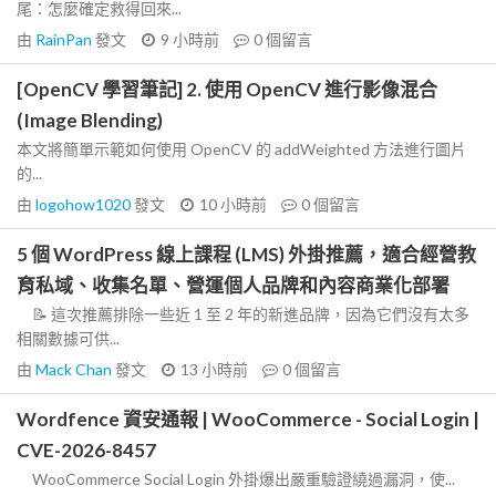
尾：怎麼確定救得回來...
由
RainPan
發文
9 小時前
0
個留言
[OpenCV 學習筆記] 2. 使用 OpenCV 進行影像混合
(Image Blending)
本文將簡單示範如何使用 OpenCV 的 addWeighted 方法進行圖片
的...
由
logohow1020
發文
10 小時前
0
個留言
5 個 WordPress 線上課程 (LMS) 外掛推薦，適合經營教
育私域、收集名單、營運個人品牌和內容商業化部署
📝 這次推薦排除一些近 1 至 2 年的新進品牌，因為它們沒有太多
相關數據可供...
由
Mack Chan
發文
13 小時前
0
個留言
Wordfence 資安通報 | WooCommerce - Social Login |
CVE-2026-8457
WooCommerce Social Login 外掛爆出嚴重驗證繞過漏洞，使...