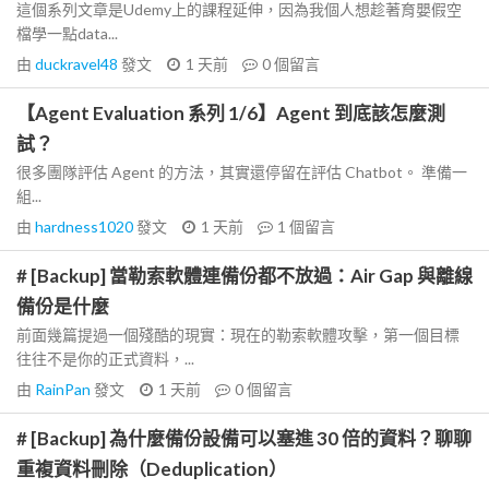
這個系列文章是Udemy上的課程延伸，因為我個人想趁著育嬰假空
檔學一點data...
由
duckravel48
發文
1 天前
0
個留言
【Agent Evaluation 系列 1/6】Agent 到底該怎麼測
試？
很多團隊評估 Agent 的方法，其實還停留在評估 Chatbot。 準備一
組...
由
hardness1020
發文
1 天前
1
個留言
# [Backup] 當勒索軟體連備份都不放過：Air Gap 與離線
備份是什麼
前面幾篇提過一個殘酷的現實：現在的勒索軟體攻擊，第一個目標
往往不是你的正式資料，...
由
RainPan
發文
1 天前
0
個留言
# [Backup] 為什麼備份設備可以塞進 30 倍的資料？聊聊
重複資料刪除（Deduplication）