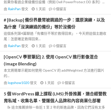
如果你看過企業級備份設備（例如 Dell PowerProtect DD 系列）...
由
RainPan
發文
1 天前
0
個留言
# [Backup] 備份界最常被跳過的一步：還原演練，以及
為什麼「沒演練過的備份」等於沒備份
這個系列第4篇聊過「有備份不等於救得回來」，今天把這個主題收
尾：怎麼確定救得回來...
由
RainPan
發文
1 天前
0
個留言
[OpenCV 學習筆記] 2. 使用 OpenCV 進行影像混合
(Image Blending)
本文將簡單示範如何使用 OpenCV 的 addWeighted 方法進行圖片
的...
由
logohow1020
發文
1 天前
0
個留言
5 個 WordPress 線上課程 (LMS) 外掛推薦，適合經營教
育私域、收集名單、營運個人品牌和內容商業化部署
📝 這次推薦排除一些近 1 至 2 年的新進品牌，因為它們沒有太多