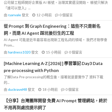
公司替工程師開好企業版 AI 帳號，治理其實還沒開始。 帳號只解決
「誰可以登入」...
由
ryanvale
發文
12 小時前
0
個留言
從 Prompt 到 Graph Engineering：這些不只是新名
詞，而是 AI Agent 踩坑後衍生的工程
AI Agent 可能是近年最容易出現新工程名詞的領域。 我們才剛學會
Prom...
由
hardness1020
發文
15 小時前
0
個留言
[Machine Learning A-Z [2026] ] 學習筆記 Day3 Data
pre-processing with Python
了解Data Pre-processing的概念後，接著就是要實作了 資料下載
的...
由
duckravel48
發文
18 小時前
0
個留言
【分享】台灣團隊開發 免費 AI Prompt 管理網站，終於
不用再到處找提示詞了