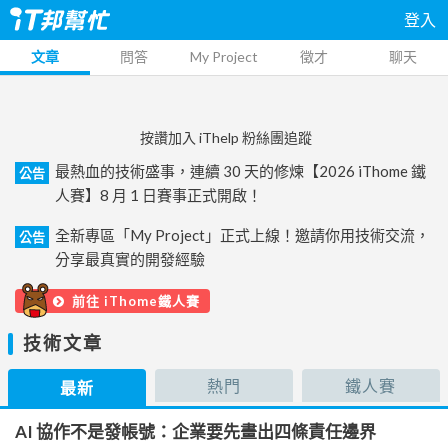
登入
文章
問答
My Project
徵才
聊天
按讚加入 iThelp 粉絲團追蹤
最熱血的技術盛事，連續 30 天的修煉【2026 iThome 鐵
公告
人賽】8 月 1 日賽事正式開啟！
全新專區「My Project」正式上線！邀請你用技術交流，
公告
分享最真實的開發經驗
前往 iThome鐵人賽
技術文章
熱門
鐵人賽
最新
AI 協作不是發帳號：企業要先畫出四條責任邊界