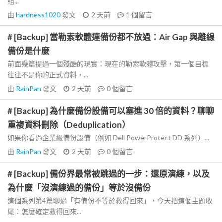
組...
由
hardness1020
發文
2 天前
1
個留言
# [Backup] 當勒索軟體連備份都不放過：Air Gap 與離線
備份是什麼
前面幾篇提過一個殘酷的現實：現在的勒索軟體攻擊，第一個目標
往往不是你的正式資料，...
由
RainPan
發文
2 天前
0
個留言
# [Backup] 為什麼備份設備可以塞進 30 倍的資料？聊聊
重複資料刪除（Deduplication）
如果你看過企業級備份設備（例如 Dell PowerProtect DD 系列）...
由
RainPan
發文
2 天前
0
個留言
# [Backup] 備份界最常被跳過的一步：還原演練，以及
為什麼「沒演練過的備份」等於沒備份
這個系列第4篇聊過「有備份不等於救得回來」，今天把這個主題收
尾：怎麼確定救得回來...