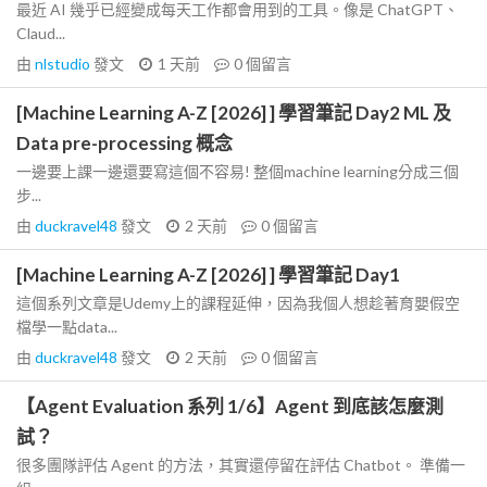
最近 AI 幾乎已經變成每天工作都會用到的工具。像是 ChatGPT、
Claud...
由
nlstudio
發文
1 天前
0
個留言
[Machine Learning A-Z [2026] ] 學習筆記 Day2 ML 及
Data pre-processing 概念
一邊要上課一邊還要寫這個不容易! 整個machine learning分成三個
步...
由
duckravel48
發文
2 天前
0
個留言
[Machine Learning A-Z [2026] ] 學習筆記 Day1
這個系列文章是Udemy上的課程延伸，因為我個人想趁著育嬰假空
檔學一點data...
由
duckravel48
發文
2 天前
0
個留言
【Agent Evaluation 系列 1/6】Agent 到底該怎麼測
試？
很多團隊評估 Agent 的方法，其實還停留在評估 Chatbot。 準備一