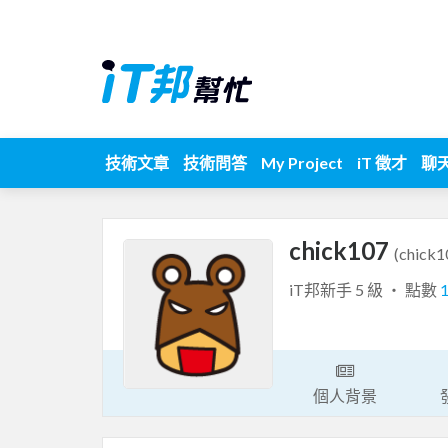
技術文章
技術問答
My Project
iT 徵才
聊
chick107
(chick1
iT邦新手 5 級 ‧ 點數
個人背景