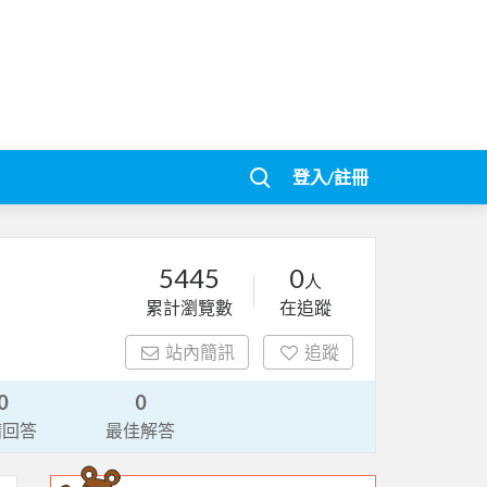
登入/註冊
5445
0
人
累計瀏覽數
在追蹤
站內簡訊
追蹤
0
0
請回答
最佳解答