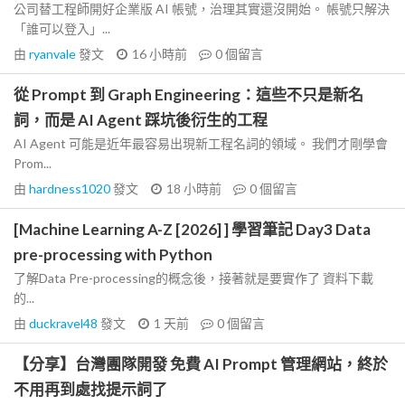
公司替工程師開好企業版 AI 帳號，治理其實還沒開始。 帳號只解決
「誰可以登入」...
由
ryanvale
發文
16 小時前
0
個留言
從 Prompt 到 Graph Engineering：這些不只是新名
詞，而是 AI Agent 踩坑後衍生的工程
AI Agent 可能是近年最容易出現新工程名詞的領域。 我們才剛學會
Prom...
由
hardness1020
發文
18 小時前
0
個留言
[Machine Learning A-Z [2026] ] 學習筆記 Day3 Data
pre-processing with Python
了解Data Pre-processing的概念後，接著就是要實作了 資料下載
的...
由
duckravel48
發文
1 天前
0
個留言
【分享】台灣團隊開發 免費 AI Prompt 管理網站，終於
不用再到處找提示詞了