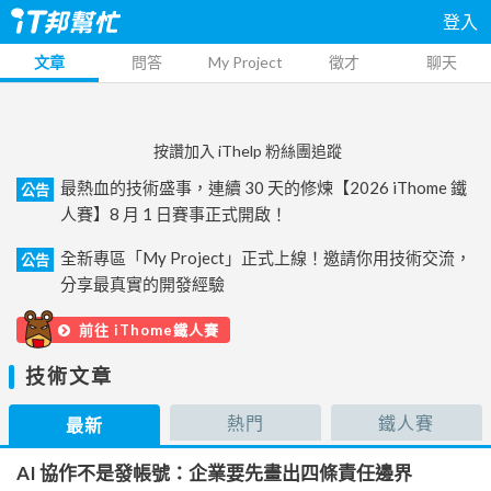
登入
文章
問答
My Project
徵才
聊天
按讚加入 iThelp 粉絲團追蹤
最熱血的技術盛事，連續 30 天的修煉【2026 iThome 鐵
公告
人賽】8 月 1 日賽事正式開啟！
全新專區「My Project」正式上線！邀請你用技術交流，
公告
分享最真實的開發經驗
前往 iThome鐵人賽
技術文章
熱門
鐵人賽
最新
AI 協作不是發帳號：企業要先畫出四條責任邊界