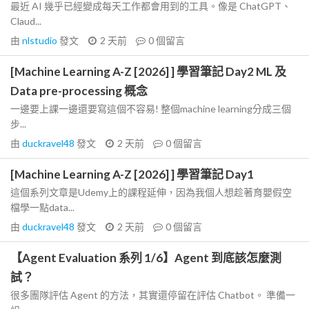
最近 AI 幾乎已經變成每天工作都會用到的工具。像是 ChatGPT、
Claud...
由
nlstudio
發文
2 天前
0
個留言
[Machine Learning A-Z [2026] ] 學習筆記 Day2 ML 及
Data pre-processing 概念
一邊要上課一邊還要寫這個不容易! 整個machine learning分成三個
步...
由
duckravel48
發文
2 天前
0
個留言
[Machine Learning A-Z [2026] ] 學習筆記 Day1
這個系列文章是Udemy上的課程延伸，因為我個人想趁著育嬰假空
檔學一點data...
由
duckravel48
發文
2 天前
0
個留言
【Agent Evaluation 系列 1/6】Agent 到底該怎麼測
試？
很多團隊評估 Agent 的方法，其實還停留在評估 Chatbot。 準備一