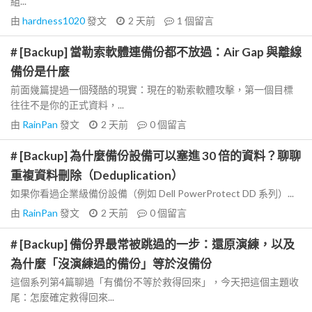
組...
由
hardness1020
發文
2 天前
1
個留言
# [Backup] 當勒索軟體連備份都不放過：Air Gap 與離線
備份是什麼
前面幾篇提過一個殘酷的現實：現在的勒索軟體攻擊，第一個目標
往往不是你的正式資料，...
由
RainPan
發文
2 天前
0
個留言
# [Backup] 為什麼備份設備可以塞進 30 倍的資料？聊聊
重複資料刪除（Deduplication）
如果你看過企業級備份設備（例如 Dell PowerProtect DD 系列）...
由
RainPan
發文
2 天前
0
個留言
# [Backup] 備份界最常被跳過的一步：還原演練，以及
為什麼「沒演練過的備份」等於沒備份
這個系列第4篇聊過「有備份不等於救得回來」，今天把這個主題收
尾：怎麼確定救得回來...