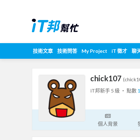
技術文章
技術問答
My Project
iT 徵才
聊
chick107
(chick1
iT邦新手 5 級 ‧ 點數
個人背景