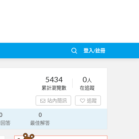
登入/註冊
5434
0
人
累計瀏覽數
在追蹤
站內簡訊
追蹤
0
0
請回答
最佳解答