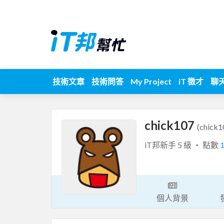
技術文章
技術問答
My Project
iT 徵才
聊
chick107
(chick1
iT邦新手 5 級 ‧ 點數
個人背景