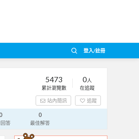
登入/註冊
5473
0
人
累計瀏覽數
在追蹤
站內簡訊
追蹤
0
0
請回答
最佳解答