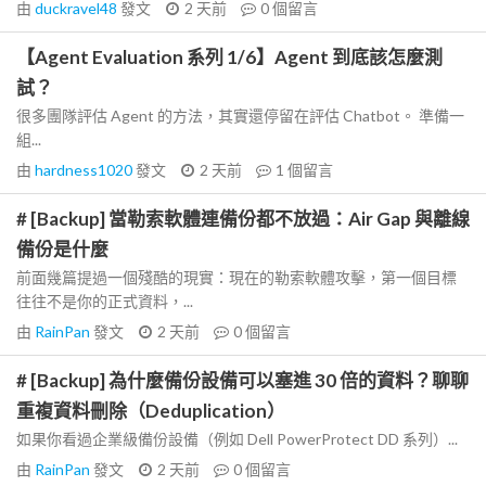
由
duckravel48
發文
2 天前
0
個留言
【Agent Evaluation 系列 1/6】Agent 到底該怎麼測
試？
很多團隊評估 Agent 的方法，其實還停留在評估 Chatbot。 準備一
組...
由
hardness1020
發文
2 天前
1
個留言
# [Backup] 當勒索軟體連備份都不放過：Air Gap 與離線
備份是什麼
前面幾篇提過一個殘酷的現實：現在的勒索軟體攻擊，第一個目標
往往不是你的正式資料，...
由
RainPan
發文
2 天前
0
個留言
# [Backup] 為什麼備份設備可以塞進 30 倍的資料？聊聊
重複資料刪除（Deduplication）
如果你看過企業級備份設備（例如 Dell PowerProtect DD 系列）...
由
RainPan
發文
2 天前
0
個留言