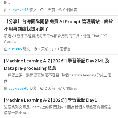
的...
由
duckravel48
發文
1 天前
0
個留言
【分享】台灣團隊開發 免費 AI Prompt 管理網站，終於
不用再到處找提示詞了
最近 AI 幾乎已經變成每天工作都會用到的工具。像是 ChatGPT、
Claud...
由
nlstudio
發文
2 天前
0
個留言
[Machine Learning A-Z [2026] ] 學習筆記 Day2 ML 及
Data pre-processing 概念
一邊要上課一邊還要寫這個不容易! 整個machine learning分成三個
步...
由
duckravel48
發文
2 天前
0
個留言
[Machine Learning A-Z [2026] ] 學習筆記 Day1
這個系列文章是Udemy上的課程延伸，因為我個人想趁著育嬰假空
檔學一點data...