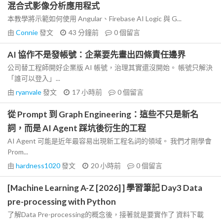
混合式影像分析應用程式
本教學將示範如何使用 Angular、Firebase AI Logic 與 G...
由
Connie
發文
43 分鐘前
0
個留言
AI 協作不是發帳號：企業要先畫出四條責任邊界
公司替工程師開好企業版 AI 帳號，治理其實還沒開始。 帳號只解決
「誰可以登入」...
由
ryanvale
發文
17 小時前
0
個留言
從 Prompt 到 Graph Engineering：這些不只是新名
詞，而是 AI Agent 踩坑後衍生的工程
AI Agent 可能是近年最容易出現新工程名詞的領域。 我們才剛學會
Prom...
由
hardness1020
發文
20 小時前
0
個留言
[Machine Learning A-Z [2026] ] 學習筆記 Day3 Data
pre-processing with Python
了解Data Pre-processing的概念後，接著就是要實作了 資料下載