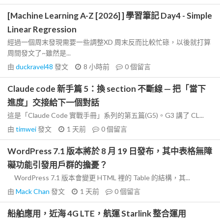
[Machine Learning A-Z [2026] ] 學習筆記 Day4 - Simple
Linear Regression
經過一個周末發現需要一些調整XD 周末反而比較忙碌，以後就打算
周間發文了~雖然是...
由
duckravel48
發文
8 小時前
0
個留言
Claude code 新手篇 5：換 section 不斷線 — 把「當下
進度」交接給下一個對話
這是「Claude Code 實戰手冊」系列的第五篇(G5)。G3 講了 CL...
由
timwei
發文
1 天前
0
個留言
WordPress 7.1 版本將於 8 月 19 日發布，其中表格無障
礙功能引發用戶群的擔憂？
WordPress 7.1 版本會變更 HTML 裡的 Table 的結構，其...
由
Mack Chan
發文
1 天前
0
個留言
船舶應用，近海 4G LTE，航運 Starlink 整合運用