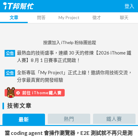
登入
文章
問答
My Project
徵才
聊天
按讚加入 iThelp 粉絲團追蹤
最熱血的技術盛事，連續 30 天的修煉【2026 iThome 鐵
公告
人賽】8 月 1 日賽事正式開啟！
全新專區「My Project」正式上線！邀請你用技術交流，
公告
分享最真實的開發經驗
前往 iThome鐵人賽
技術文章
熱門
鐵人賽
最新
當 coding agent 會操作瀏覽器，E2E 測試就不再只是測