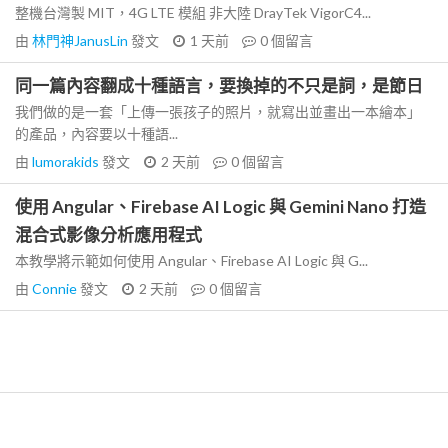
整機台灣製 MIT，4G LTE 模組 非大陸 DrayTek VigorC4...
由
林門神JanusLin
發文
1 天前
0
個留言
同一篇內容翻成十種語言，要換掉的不只是詞，是節日
我們做的是一套「上傳一張孩子的照片，就寫出並畫出一本繪本」
的產品，內容要以十種語...
由
lumorakids
發文
2 天前
0
個留言
使用 Angular、Firebase AI Logic 與 Gemini Nano 打造
混合式影像分析應用程式
本教學將示範如何使用 Angular、Firebase AI Logic 與 G...
由
Connie
發文
2 天前
0
個留言