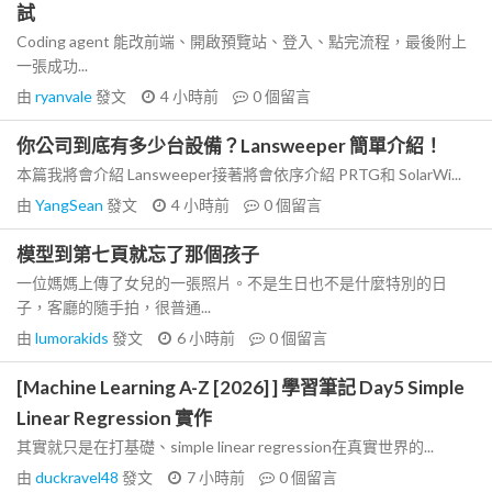
試
Coding agent 能改前端、開啟預覽站、登入、點完流程，最後附上
一張成功...
由
ryanvale
發文
4 小時前
0
個留言
你公司到底有多少台設備？Lansweeper 簡單介紹！
本篇我將會介紹 Lansweeper接著將會依序介紹 PRTG和 SolarWi...
由
YangSean
發文
4 小時前
0
個留言
模型到第七頁就忘了那個孩子
一位媽媽上傳了女兒的一張照片。不是生日也不是什麼特別的日
子，客廳的隨手拍，很普通...
由
lumorakids
發文
6 小時前
0
個留言
[Machine Learning A-Z [2026] ] 學習筆記 Day5 Simple
Linear Regression 實作
其實就只是在打基礎、simple linear regression在真實世界的...
由
duckravel48
發文
7 小時前
0
個留言