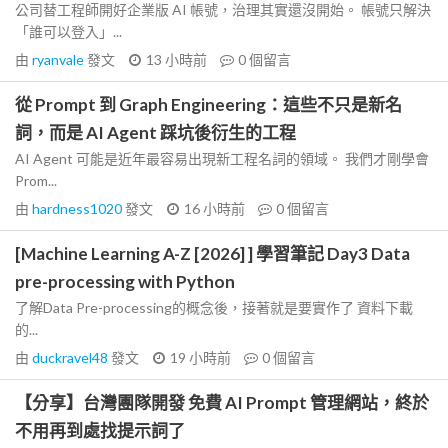
公司替工程師開好企業版 AI 帳號，治理其實還沒開始。 帳號只解決
「誰可以登入」...
由
ryanvale
發文
13 小時前
0
個留言
從 Prompt 到 Graph Engineering：這些不只是新名
詞，而是 AI Agent 踩坑後衍生的工程
AI Agent 可能是近年最容易出現新工程名詞的領域。 我們才剛學會
Prom...
由
hardness1020
發文
16 小時前
0
個留言
[Machine Learning A-Z [2026] ] 學習筆記 Day3 Data
pre-processing with Python
了解Data Pre-processing的概念後，接著就是要實作了 資料下載
的...
由
duckravel48
發文
19 小時前
0
個留言
【分享】台灣團隊開發 免費 AI Prompt 管理網站，終於
不用再到處找提示詞了