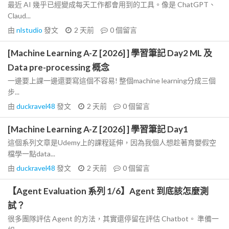
最近 AI 幾乎已經變成每天工作都會用到的工具。像是 ChatGPT、
Claud...
由
nlstudio
發文
2 天前
0
個留言
[Machine Learning A-Z [2026] ] 學習筆記 Day2 ML 及
Data pre-processing 概念
一邊要上課一邊還要寫這個不容易! 整個machine learning分成三個
步...
由
duckravel48
發文
2 天前
0
個留言
[Machine Learning A-Z [2026] ] 學習筆記 Day1
這個系列文章是Udemy上的課程延伸，因為我個人想趁著育嬰假空
檔學一點data...
由
duckravel48
發文
2 天前
0
個留言
【Agent Evaluation 系列 1/6】Agent 到底該怎麼測
試？
很多團隊評估 Agent 的方法，其實還停留在評估 Chatbot。 準備一