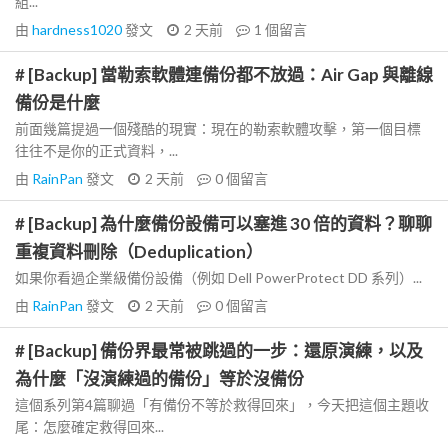
組...
由
hardness1020
發文
2 天前
1
個留言
# [Backup] 當勒索軟體連備份都不放過：Air Gap 與離線
備份是什麼
前面幾篇提過一個殘酷的現實：現在的勒索軟體攻擊，第一個目標
往往不是你的正式資料，...
由
RainPan
發文
2 天前
0
個留言
# [Backup] 為什麼備份設備可以塞進 30 倍的資料？聊聊
重複資料刪除（Deduplication）
如果你看過企業級備份設備（例如 Dell PowerProtect DD 系列）...
由
RainPan
發文
2 天前
0
個留言
# [Backup] 備份界最常被跳過的一步：還原演練，以及
為什麼「沒演練過的備份」等於沒備份
這個系列第4篇聊過「有備份不等於救得回來」，今天把這個主題收
尾：怎麼確定救得回來...