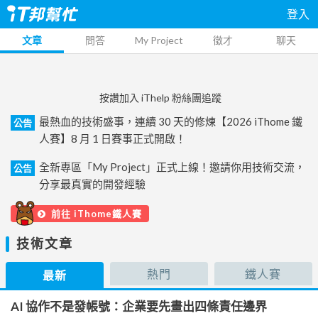
登入
文章
問答
My Project
徵才
聊天
按讚加入 iThelp 粉絲團追蹤
最熱血的技術盛事，連續 30 天的修煉【2026 iThome 鐵
公告
人賽】8 月 1 日賽事正式開啟！
全新專區「My Project」正式上線！邀請你用技術交流，
公告
分享最真實的開發經驗
前往 iThome鐵人賽
技術文章
熱門
鐵人賽
最新
AI 協作不是發帳號：企業要先畫出四條責任邊界