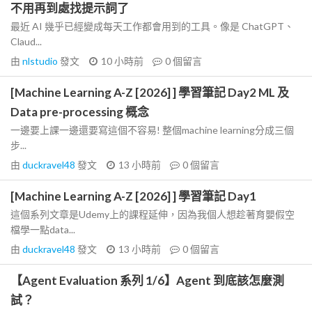
不用再到處找提示詞了
最近 AI 幾乎已經變成每天工作都會用到的工具。像是 ChatGPT、
Claud...
由
nlstudio
發文
10 小時前
0
個留言
[Machine Learning A-Z [2026] ] 學習筆記 Day2 ML 及
Data pre-processing 概念
一邊要上課一邊還要寫這個不容易! 整個machine learning分成三個
步...
由
duckravel48
發文
13 小時前
0
個留言
[Machine Learning A-Z [2026] ] 學習筆記 Day1
這個系列文章是Udemy上的課程延伸，因為我個人想趁著育嬰假空
檔學一點data...
由
duckravel48
發文
13 小時前
0
個留言
【Agent Evaluation 系列 1/6】Agent 到底該怎麼測
試？