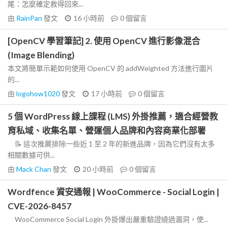
尾：怎麼確定救得回來...
由
RainPan
發文
16 小時前
0
個留言
[OpenCV 學習筆記] 2. 使用 OpenCV 進行影像混合
(Image Blending)
本文將簡單示範如何使用 OpenCV 的 addWeighted 方法進行圖片
的...
由
logohow1020
發文
17 小時前
0
個留言
5 個 WordPress 線上課程 (LMS) 外掛推薦，適合經營教
育私域、收集名單、營運個人品牌和內容商業化部署
📝 這次推薦排除一些近 1 至 2 年的新進品牌，因為它們沒有太多
相關數據可供...
由
Mack Chan
發文
20 小時前
0
個留言
Wordfence 資安通報 | WooCommerce - Social Login |
CVE-2026-8457
WooCommerce Social Login 外掛爆出嚴重驗證繞過漏洞，使...