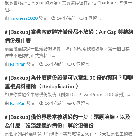
很多團隊評估 Agent 的方法，其實還停留在評估 Chatbot。 準備一
組...
由
hardness1020
發文
14 小時前
1
個留言
# [Backup] 當勒索軟體連備份都不放過：Air Gap 與離線
備份是什麼
前面幾篇提過一個殘酷的現實：現在的勒索軟體攻擊，第一個目標
往往不是你的正式資料，...
由
RainPan
發文
16 小時前
0
個留言
# [Backup] 為什麼備份設備可以塞進 30 倍的資料？聊聊
重複資料刪除（Deduplication）
如果你看過企業級備份設備（例如 Dell PowerProtect DD 系列）...
由
RainPan
發文
16 小時前
0
個留言
# [Backup] 備份界最常被跳過的一步：還原演練，以及
為什麼「沒演練過的備份」等於沒備份
這個系列第4篇聊過「有備份不等於救得回來」，今天把這個主題收