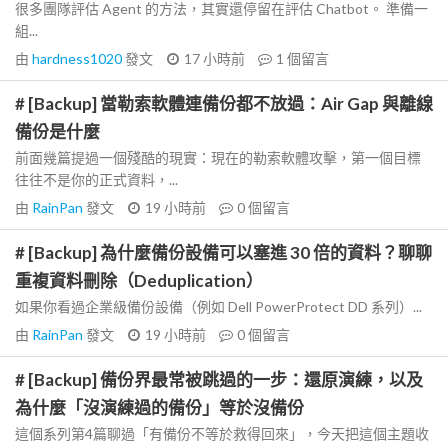
很多團隊評估 Agent 的方法，其實還停留在評估 Chatbot。 準備一
組...
由
hardness1020
發文
17 小時前
1
個留言
# [Backup] 當勒索軟體連備份都不放過：Air Gap 與離線
備份是什麼
前面幾篇提過一個殘酷的現實：現在的勒索軟體攻擊，第一個目標
往往不是你的正式資料，...
由
RainPan
發文
19 小時前
0
個留言
# [Backup] 為什麼備份設備可以塞進 30 倍的資料？聊聊
重複資料刪除（Deduplication）
如果你看過企業級備份設備（例如 Dell PowerProtect DD 系列）...
由
RainPan
發文
19 小時前
0
個留言
# [Backup] 備份界最常被跳過的一步：還原演練，以及
為什麼「沒演練過的備份」等於沒備份
這個系列第4篇聊過「有備份不等於救得回來」，今天把這個主題收