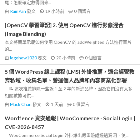
尾：怎麼確定救得回來...
由
RainPan
發文
19 小時前
0
個留言
[OpenCV 學習筆記] 2. 使用 OpenCV 進行影像混合
(Image Blending)
本文將簡單示範如何使用 OpenCV 的 addWeighted 方法進行圖片
的...
由
logohow1020
發文
20 小時前
0
個留言
5 個 WordPress 線上課程 (LMS) 外掛推薦，適合經營教
育私域、收集名單、營運個人品牌和內容商業化部署
📝 這次推薦排除一些近 1 至 2 年的新進品牌，因為它們沒有太多
相關數據可供...
由
Mack Chan
發文
1 天前
0
個留言
Wordfence 資安通報 | WooCommerce - Social Login |
CVE-2026-8457
WooCommerce Social Login 外掛爆出嚴重驗證繞過漏洞，使...