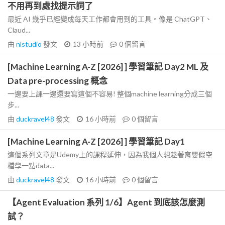
不用再到處找提示詞了
最近 AI 幾乎已經變成每天工作都會用到的工具。像是 ChatGPT、
Claud...
由
nlstudio
發文
13 小時前
0
個留言
[Machine Learning A-Z [2026] ] 學習筆記 Day2 ML 及
Data pre-processing 概念
一邊要上課一邊還要寫這個不容易! 整個machine learning分成三個
步...
由
duckravel48
發文
16 小時前
0
個留言
[Machine Learning A-Z [2026] ] 學習筆記 Day1
這個系列文章是Udemy上的課程延伸，因為我個人想趁著育嬰假空
檔學一點data...
由
duckravel48
發文
16 小時前
0
個留言
【Agent Evaluation 系列 1/6】Agent 到底該怎麼測
試？