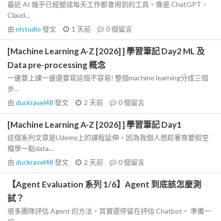
最近 AI 幾乎已經變成每天工作都會用到的工具。像是 ChatGPT、
Claud...
由
nlstudio
發文
1 天前
0
個留言
[Machine Learning A-Z [2026] ] 學習筆記 Day2 ML 及
Data pre-processing 概念
一邊要上課一邊還要寫這個不容易! 整個machine learning分成三個
步...
由
duckravel48
發文
2 天前
0
個留言
[Machine Learning A-Z [2026] ] 學習筆記 Day1
這個系列文章是Udemy上的課程延伸，因為我個人想趁著育嬰假空
檔學一點data...
由
duckravel48
發文
2 天前
0
個留言
【Agent Evaluation 系列 1/6】Agent 到底該怎麼測
試？
很多團隊評估 Agent 的方法，其實還停留在評估 Chatbot。 準備一