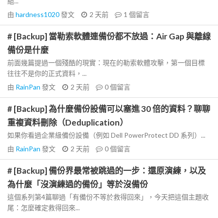
組...
由
hardness1020
發文
2 天前
1
個留言
# [Backup] 當勒索軟體連備份都不放過：Air Gap 與離線
備份是什麼
前面幾篇提過一個殘酷的現實：現在的勒索軟體攻擊，第一個目標
往往不是你的正式資料，...
由
RainPan
發文
2 天前
0
個留言
# [Backup] 為什麼備份設備可以塞進 30 倍的資料？聊聊
重複資料刪除（Deduplication）
如果你看過企業級備份設備（例如 Dell PowerProtect DD 系列）...
由
RainPan
發文
2 天前
0
個留言
# [Backup] 備份界最常被跳過的一步：還原演練，以及
為什麼「沒演練過的備份」等於沒備份
這個系列第4篇聊過「有備份不等於救得回來」，今天把這個主題收
尾：怎麼確定救得回來...