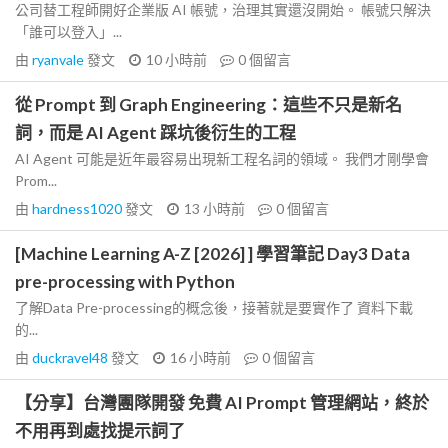
公司替工程師開好企業版 AI 帳號，治理其實還沒開始。 帳號只解決
「誰可以登入」...
由
ryanvale
發文
10 小時前
0
個留言
從 Prompt 到 Graph Engineering：這些不只是新名
詞，而是 AI Agent 踩坑後衍生的工程
AI Agent 可能是近年最容易出現新工程名詞的領域。 我們才剛學會
Prom...
由
hardness1020
發文
13 小時前
0
個留言
[Machine Learning A-Z [2026] ] 學習筆記 Day3 Data
pre-processing with Python
了解Data Pre-processing的概念後，接著就是要實作了 資料下載
的...
由
duckravel48
發文
16 小時前
0
個留言
【分享】台灣團隊開發 免費 AI Prompt 管理網站，終於
不用再到處找提示詞了