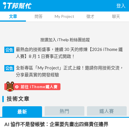
登入
文章
問答
My Project
徵才
聊天
按讚加入 iThelp 粉絲團追蹤
最熱血的技術盛事，連續 30 天的修煉【2026 iThome 鐵
公告
人賽】8 月 1 日賽事正式開啟！
全新專區「My Project」正式上線！邀請你用技術交流，
公告
分享最真實的開發經驗
前往 iThome鐵人賽
技術文章
熱門
鐵人賽
最新
AI 協作不是發帳號：企業要先畫出四條責任邊界