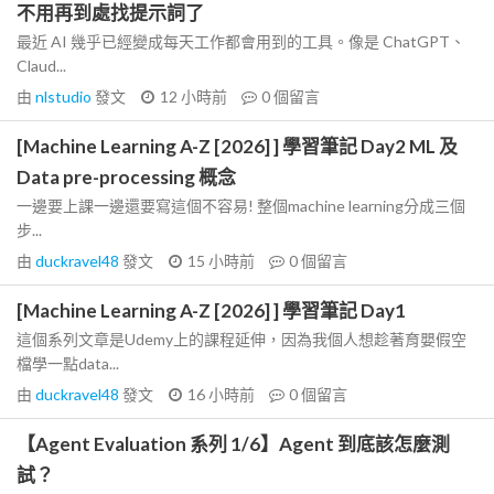
不用再到處找提示詞了
最近 AI 幾乎已經變成每天工作都會用到的工具。像是 ChatGPT、
Claud...
由
nlstudio
發文
12 小時前
0
個留言
[Machine Learning A-Z [2026] ] 學習筆記 Day2 ML 及
Data pre-processing 概念
一邊要上課一邊還要寫這個不容易! 整個machine learning分成三個
步...
由
duckravel48
發文
15 小時前
0
個留言
[Machine Learning A-Z [2026] ] 學習筆記 Day1
這個系列文章是Udemy上的課程延伸，因為我個人想趁著育嬰假空
檔學一點data...
由
duckravel48
發文
16 小時前
0
個留言
【Agent Evaluation 系列 1/6】Agent 到底該怎麼測
試？