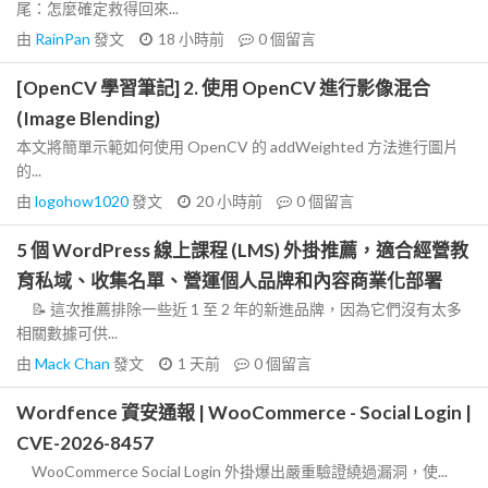
尾：怎麼確定救得回來...
由
RainPan
發文
18 小時前
0
個留言
[OpenCV 學習筆記] 2. 使用 OpenCV 進行影像混合
(Image Blending)
本文將簡單示範如何使用 OpenCV 的 addWeighted 方法進行圖片
的...
由
logohow1020
發文
20 小時前
0
個留言
5 個 WordPress 線上課程 (LMS) 外掛推薦，適合經營教
育私域、收集名單、營運個人品牌和內容商業化部署
📝 這次推薦排除一些近 1 至 2 年的新進品牌，因為它們沒有太多
相關數據可供...
由
Mack Chan
發文
1 天前
0
個留言
Wordfence 資安通報 | WooCommerce - Social Login |
CVE-2026-8457
WooCommerce Social Login 外掛爆出嚴重驗證繞過漏洞，使...