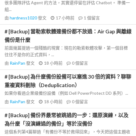
很多團隊評估 Agent 的方法，其實還停留在評估 Chatbot。 準備一
組...
由
hardness1020
發文
17 小時前
1
個留言
# [Backup] 當勒索軟體連備份都不放過：Air Gap 與離線
備份是什麼
前面幾篇提過一個殘酷的現實：現在的勒索軟體攻擊，第一個目標
往往不是你的正式資料，...
由
RainPan
發文
18 小時前
0
個留言
# [Backup] 為什麼備份設備可以塞進 30 倍的資料？聊聊
重複資料刪除（Deduplication）
如果你看過企業級備份設備（例如 Dell PowerProtect DD 系列）...
由
RainPan
發文
18 小時前
0
個留言
# [Backup] 備份界最常被跳過的一步：還原演練，以及
為什麼「沒演練過的備份」等於沒備份
這個系列第4篇聊過「有備份不等於救得回來」，今天把這個主題收