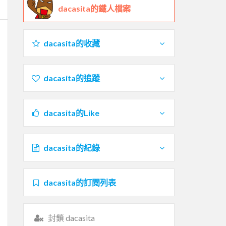
dacasita的鐵人檔案
dacasita的收藏
dacasita的追蹤
dacasita的Like
dacasita的紀錄
dacasita的訂閱列表
封鎖 dacasita