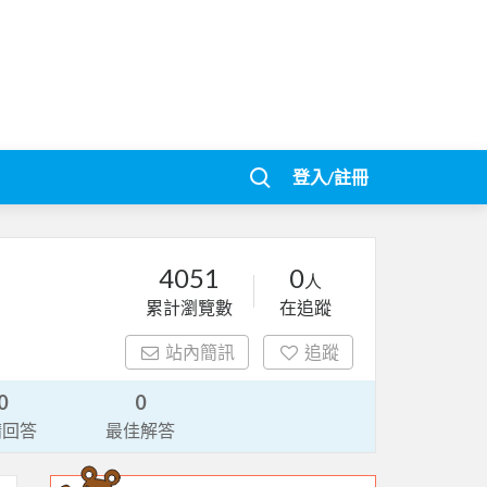
登入/註冊
4051
0
人
累計瀏覽數
在追蹤
站內簡訊
追蹤
0
0
請回答
最佳解答