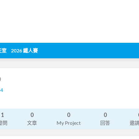
天室
2026 鐵人賽
)
14
1
0
0
0
發問
文章
My Project
回答
邀