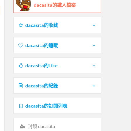
dacasita的鐵人檔案
dacasita的收藏
dacasita的追蹤
dacasita的Like
dacasita的紀錄
dacasita的訂閱列表
封鎖 dacasita