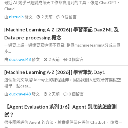
最近 AI 幾乎已經變成每天工作都會用到的工具。像是 ChatGPT、
Claud...
由
nlstudio
發文
2 天前
0
個留言
[Machine Learning A-Z [2026] ] 學習筆記 Day2 ML 及
Data pre-processing 概念
一邊要上課一邊還要寫這個不容易! 整個machine learning分成三個
步...
由
duckravel48
發文
2 天前
0
個留言
[Machine Learning A-Z [2026] ] 學習筆記 Day1
這個系列文章是Udemy上的課程延伸，因為我個人想趁著育嬰假空
檔學一點data...
由
duckravel48
發文
2 天前
0
個留言
【Agent Evaluation 系列 1/6】Agent 到底該怎麼測
試？
很多團隊評估 Agent 的方法，其實還停留在評估 Chatbot。 準備一