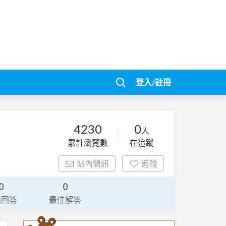
登入/註冊
4230
0
人
累計瀏覽數
在追蹤
站內簡訊
追蹤
0
0
請回答
最佳解答