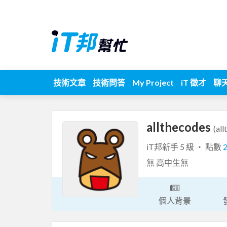
技術文章
技術問答
My Project
iT 徵才
聊
allthecodes
(al
iT邦新手 5 級 ‧ 點數
無 高中生無
個人背景