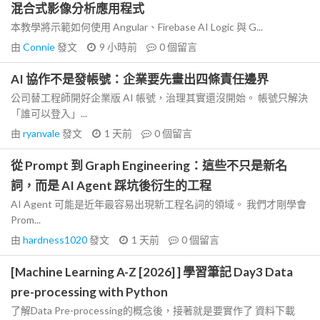
混合式影像分析應用程式
本教學將示範如何使用 Angular、Firebase AI Logic 與 G...
由
Connie
發文
9 小時前
0
個留言
AI 協作不是發帳號：企業要先畫出四條責任邊界
公司替工程師開好企業版 AI 帳號，治理其實還沒開始。 帳號只解決
「誰可以登入」...
由
ryanvale
發文
1 天前
0
個留言
從 Prompt 到 Graph Engineering：這些不只是新名
詞，而是 AI Agent 踩坑後衍生的工程
AI Agent 可能是近年最容易出現新工程名詞的領域。 我們才剛學會
Prom...
由
hardness1020
發文
1 天前
0
個留言
[Machine Learning A-Z [2026] ] 學習筆記 Day3 Data
pre-processing with Python
了解Data Pre-processing的概念後，接著就是要實作了 資料下載