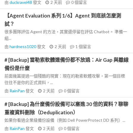
由
duckravel48
發文
2 天前
0
個留言
【Agent Evaluation 系列 1/6】Agent 到底該怎麼測
試？
很多團隊評估 Agent 的方法，其實還停留在評估 Chatbot。 準備一
組...
由
hardness1020
發文
2 天前
1
個留言
# [Backup] 當勒索軟體連備份都不放過：Air Gap 與離線
備份是什麼
前面幾篇提過一個殘酷的現實：現在的勒索軟體攻擊，第一個目標
往往不是你的正式資料，...
由
RainPan
發文
2 天前
0
個留言
# [Backup] 為什麼備份設備可以塞進 30 倍的資料？聊聊
重複資料刪除（Deduplication）
如果你看過企業級備份設備（例如 Dell PowerProtect DD 系列）...
由
RainPan
發文
2 天前
0
個留言