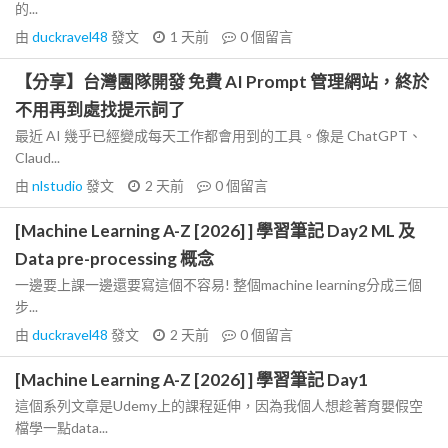
的...
由
duckravel48
發文
1 天前
0
個留言
【分享】台灣團隊開發 免費 AI Prompt 管理網站，終於
不用再到處找提示詞了
最近 AI 幾乎已經變成每天工作都會用到的工具。像是 ChatGPT、
Claud...
由
nlstudio
發文
2 天前
0
個留言
[Machine Learning A-Z [2026] ] 學習筆記 Day2 ML 及
Data pre-processing 概念
一邊要上課一邊還要寫這個不容易! 整個machine learning分成三個
步...
由
duckravel48
發文
2 天前
0
個留言
[Machine Learning A-Z [2026] ] 學習筆記 Day1
這個系列文章是Udemy上的課程延伸，因為我個人想趁著育嬰假空
檔學一點data...