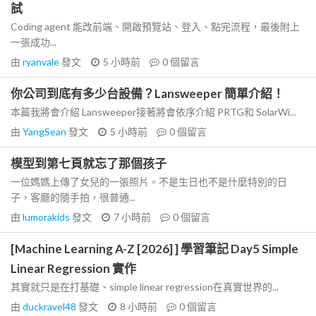
試
Coding agent 能改前端、開啟預覽站、登入、點完流程，最後附上
一張成功...
由
ryanvale
發文
5 小時前
0
個留言
你公司到底有多少台設備？Lansweeper 簡單介紹！
本篇我將會介紹 Lansweeper接著將會依序介紹 PRTG和 SolarWi...
由
YangSean
發文
5 小時前
0
個留言
模型到第七頁就忘了那個孩子
一位媽媽上傳了女兒的一張照片。不是生日也不是什麼特別的日
子，客廳的隨手拍，很普通...
由
lumorakids
發文
7 小時前
0
個留言
[Machine Learning A-Z [2026] ] 學習筆記 Day5 Simple
Linear Regression 實作
其實就只是在打基礎、simple linear regression在真實世界的...
由
duckravel48
發文
8 小時前
0
個留言