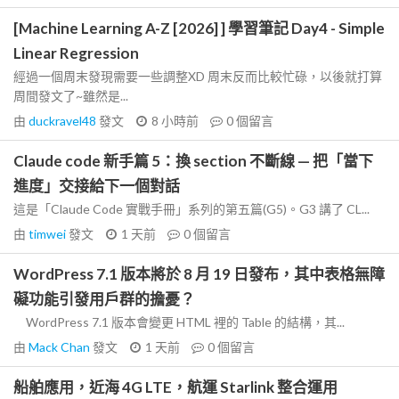
[Machine Learning A-Z [2026] ] 學習筆記 Day4 - Simple
Linear Regression
經過一個周末發現需要一些調整XD 周末反而比較忙碌，以後就打算
周間發文了~雖然是...
由
duckravel48
發文
8 小時前
0
個留言
Claude code 新手篇 5：換 section 不斷線 — 把「當下
進度」交接給下一個對話
這是「Claude Code 實戰手冊」系列的第五篇(G5)。G3 講了 CL...
由
timwei
發文
1 天前
0
個留言
WordPress 7.1 版本將於 8 月 19 日發布，其中表格無障
礙功能引發用戶群的擔憂？
WordPress 7.1 版本會變更 HTML 裡的 Table 的結構，其...
由
Mack Chan
發文
1 天前
0
個留言
船舶應用，近海 4G LTE，航運 Starlink 整合運用