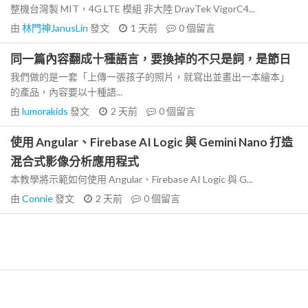
整機台灣製 MIT，4G LTE 模組 非大陸 DrayTek VigorC4...
由
林門神JanusLin
發文
1 天前
0
個留言
同一篇內容翻成十種語言，要換掉的不只是詞，是節日
我們做的是一套「上傳一張孩子的照片，就寫出並畫出一本繪本」
的產品，內容要以十種語...
由
lumorakids
發文
2 天前
0
個留言
使用 Angular、Firebase AI Logic 與 Gemini Nano 打造
混合式影像分析應用程式
本教學將示範如何使用 Angular、Firebase AI Logic 與 G...
由
Connie
發文
2 天前
0
個留言