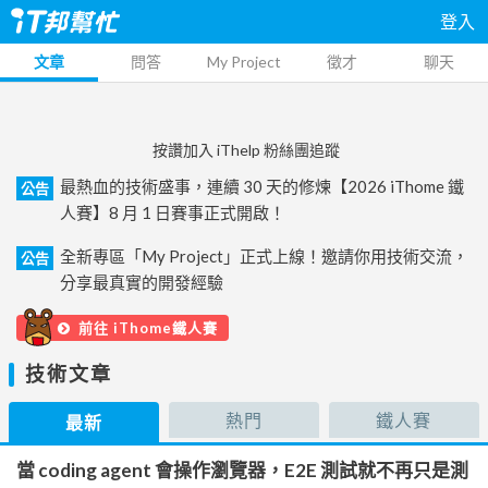
登入
文章
問答
My Project
徵才
聊天
按讚加入 iThelp 粉絲團追蹤
最熱血的技術盛事，連續 30 天的修煉【2026 iThome 鐵
公告
人賽】8 月 1 日賽事正式開啟！
全新專區「My Project」正式上線！邀請你用技術交流，
公告
分享最真實的開發經驗
前往 iThome鐵人賽
技術文章
熱門
鐵人賽
最新
當 coding agent 會操作瀏覽器，E2E 測試就不再只是測