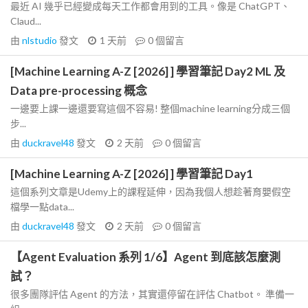
最近 AI 幾乎已經變成每天工作都會用到的工具。像是 ChatGPT、
Claud...
由
nlstudio
發文
1 天前
0
個留言
[Machine Learning A-Z [2026] ] 學習筆記 Day2 ML 及
Data pre-processing 概念
一邊要上課一邊還要寫這個不容易! 整個machine learning分成三個
步...
由
duckravel48
發文
2 天前
0
個留言
[Machine Learning A-Z [2026] ] 學習筆記 Day1
這個系列文章是Udemy上的課程延伸，因為我個人想趁著育嬰假空
檔學一點data...
由
duckravel48
發文
2 天前
0
個留言
【Agent Evaluation 系列 1/6】Agent 到底該怎麼測
試？
很多團隊評估 Agent 的方法，其實還停留在評估 Chatbot。 準備一