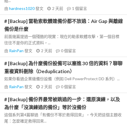
組...
由
hardness1020
發文
2 天前
1
個留言
# [Backup] 當勒索軟體連備份都不放過：Air Gap 與離線
備份是什麼
前面幾篇提過一個殘酷的現實：現在的勒索軟體攻擊，第一個目標
往往不是你的正式資料，...
由
RainPan
發文
2 天前
0
個留言
# [Backup] 為什麼備份設備可以塞進 30 倍的資料？聊聊
重複資料刪除（Deduplication）
如果你看過企業級備份設備（例如 Dell PowerProtect DD 系列）...
由
RainPan
發文
2 天前
0
個留言
# [Backup] 備份界最常被跳過的一步：還原演練，以及
為什麼「沒演練過的備份」等於沒備份
這個系列第4篇聊過「有備份不等於救得回來」，今天把這個主題收
尾：怎麼確定救得回來...