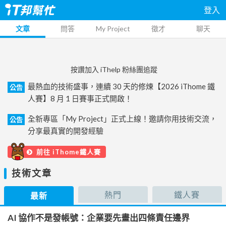
登入
文章
問答
My Project
徵才
聊天
按讚加入 iThelp 粉絲團追蹤
最熱血的技術盛事，連續 30 天的修煉【2026 iThome 鐵
公告
人賽】8 月 1 日賽事正式開啟！
全新專區「My Project」正式上線！邀請你用技術交流，
公告
分享最真實的開發經驗
前往 iThome鐵人賽
技術文章
熱門
鐵人賽
最新
AI 協作不是發帳號：企業要先畫出四條責任邊界