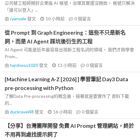
公司替工程師開好企業版 AI 帳號，治理其實還沒開始。 帳號只解決
「誰可以登入」...
由
ryanvale
發文
10 小時前
0
個留言
從 Prompt 到 Graph Engineering：這些不只是新名
詞，而是 AI Agent 踩坑後衍生的工程
AI Agent 可能是近年最容易出現新工程名詞的領域。 我們才剛學會
Prom...
由
hardness1020
發文
13 小時前
0
個留言
[Machine Learning A-Z [2026] ] 學習筆記 Day3 Data
pre-processing with Python
了解Data Pre-processing的概念後，接著就是要實作了 資料下載
的...
由
duckravel48
發文
16 小時前
0
個留言
【分享】台灣團隊開發 免費 AI Prompt 管理網站，終於
不用再到處找提示詞了