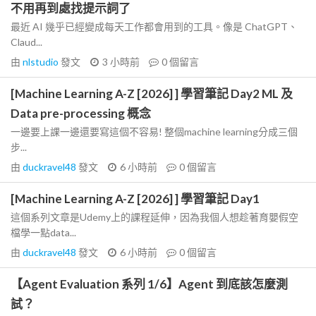
不用再到處找提示詞了
最近 AI 幾乎已經變成每天工作都會用到的工具。像是 ChatGPT、
Claud...
由
nlstudio
發文
3 小時前
0
個留言
[Machine Learning A-Z [2026] ] 學習筆記 Day2 ML 及
Data pre-processing 概念
一邊要上課一邊還要寫這個不容易! 整個machine learning分成三個
步...
由
duckravel48
發文
6 小時前
0
個留言
[Machine Learning A-Z [2026] ] 學習筆記 Day1
這個系列文章是Udemy上的課程延伸，因為我個人想趁著育嬰假空
檔學一點data...
由
duckravel48
發文
6 小時前
0
個留言
【Agent Evaluation 系列 1/6】Agent 到底該怎麼測
試？