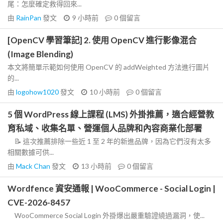
尾：怎麼確定救得回來...
由
RainPan
發文
9 小時前
0
個留言
[OpenCV 學習筆記] 2. 使用 OpenCV 進行影像混合
(Image Blending)
本文將簡單示範如何使用 OpenCV 的 addWeighted 方法進行圖片
的...
由
logohow1020
發文
10 小時前
0
個留言
5 個 WordPress 線上課程 (LMS) 外掛推薦，適合經營教
育私域、收集名單、營運個人品牌和內容商業化部署
📝 這次推薦排除一些近 1 至 2 年的新進品牌，因為它們沒有太多
相關數據可供...
由
Mack Chan
發文
13 小時前
0
個留言
Wordfence 資安通報 | WooCommerce - Social Login |
CVE-2026-8457
WooCommerce Social Login 外掛爆出嚴重驗證繞過漏洞，使...