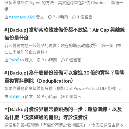
很多團隊評估 Agent 的方法，其實還停留在評估 Chatbot。 準備一
組...
由
hardness1020
發文
7 小時前
1
個留言
# [Backup] 當勒索軟體連備份都不放過：Air Gap 與離線
備份是什麼
前面幾篇提過一個殘酷的現實：現在的勒索軟體攻擊，第一個目標
往往不是你的正式資料，...
由
RainPan
發文
9 小時前
0
個留言
# [Backup] 為什麼備份設備可以塞進 30 倍的資料？聊聊
重複資料刪除（Deduplication）
如果你看過企業級備份設備（例如 Dell PowerProtect DD 系列）...
由
RainPan
發文
9 小時前
0
個留言
# [Backup] 備份界最常被跳過的一步：還原演練，以及
為什麼「沒演練過的備份」等於沒備份
這個系列第4篇聊過「有備份不等於救得回來」，今天把這個主題收