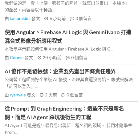
我們做的是一套「上傳一張孩子的照片，就寫出並畫出一本繪本」
的產品，內容要以十種語...
由
lumorakids
發文
6 小時前
0
個留言
使用 Angular、Firebase AI Logic 與 Gemini Nano 打造
混合式影像分析應用程式
本教學將示範如何使用 Angular、Firebase AI Logic 與 G...
由
Connie
發文
20 小時前
0
個留言
AI 協作不是發帳號：企業要先畫出四條責任邊界
公司替工程師開好企業版 AI 帳號，治理其實還沒開始。 帳號只解決
「誰可以登入」...
由
ryanvale
發文
2 天前
0
個留言
從 Prompt 到 Graph Engineering：這些不只是新名
詞，而是 AI Agent 踩坑後衍生的工程
AI Agent 可能是近年最容易出現新工程名詞的領域。 我們才剛學會
Prom...