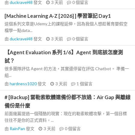
由
duckravel48
發文
3 天前
0
個留言
[Machine Learning A-Z [2026] ] 學習筆記 Day1
這個系列文章是Udemy上的課程延伸，因為我個人想趁著育嬰假空
檔學一點data...
由
duckravel48
發文
3 天前
0
個留言
【Agent Evaluation 系列 1/6】Agent 到底該怎麼測
試？
很多團隊評估 Agent 的方法，其實還停留在評估 Chatbot。 準備一
組...
由
hardness1020
發文
3 天前
1
個留言
# [Backup] 當勒索軟體連備份都不放過：Air Gap 與離線
備份是什麼
前面幾篇提過一個殘酷的現實：現在的勒索軟體攻擊，第一個目標
往往不是你的正式資料，...
由
RainPan
發文
3 天前
0
個留言