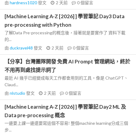
由
hardness1020
發文
2 天前
0
個留言
[Machine Learning A-Z [2026] ] 學習筆記 Day3 Data
pre-processing with Python
了解Data Pre-processing的概念後，接著就是要實作了 資料下載
的...
由
duckravel48
發文
2 天前
0
個留言
【分享】台灣團隊開發 免費 AI Prompt 管理網站，終於
不用再到處找提示詞了
最近 AI 幾乎已經變成每天工作都會用到的工具。像是 ChatGPT、
Claud...
由
nlstudio
發文
2 天前
0
個留言
[Machine Learning A-Z [2026] ] 學習筆記 Day2 ML 及
Data pre-processing 概念
一邊要上課一邊還要寫這個不容易! 整個machine learning分成三個
步...