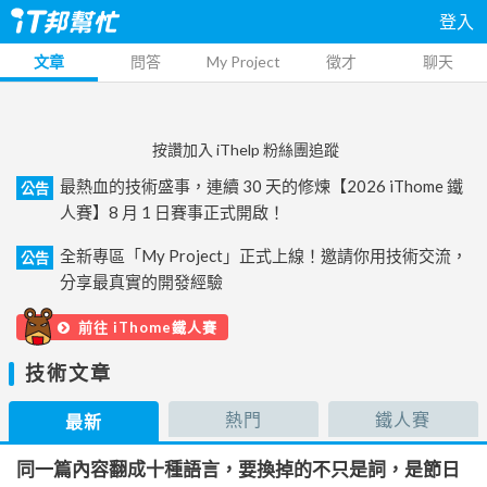
登入
文章
問答
My Project
徵才
聊天
按讚加入 iThelp 粉絲團追蹤
最熱血的技術盛事，連續 30 天的修煉【2026 iThome 鐵
公告
人賽】8 月 1 日賽事正式開啟！
全新專區「My Project」正式上線！邀請你用技術交流，
公告
分享最真實的開發經驗
前往 iThome鐵人賽
技術文章
熱門
鐵人賽
最新
同一篇內容翻成十種語言，要換掉的不只是詞，是節日