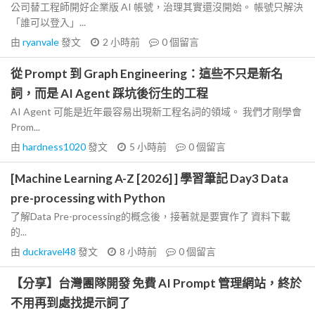
公司替工程師開好企業版 AI 帳號，治理其實還沒開始。 帳號只解決
「誰可以登入」...
由
ryanvale
發文
2 小時前
0
個留言
從 Prompt 到 Graph Engineering：這些不只是新名
詞，而是 AI Agent 踩坑後衍生的工程
AI Agent 可能是近年最容易出現新工程名詞的領域。 我們才剛學會
Prom...
由
hardness1020
發文
5 小時前
0
個留言
[Machine Learning A-Z [2026] ] 學習筆記 Day3 Data
pre-processing with Python
了解Data Pre-processing的概念後，接著就是要實作了 資料下載
的...
由
duckravel48
發文
8 小時前
0
個留言
【分享】台灣團隊開發 免費 AI Prompt 管理網站，終於
不用再到處找提示詞了