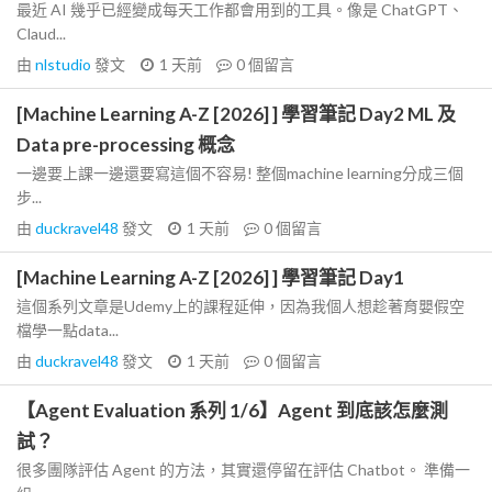
最近 AI 幾乎已經變成每天工作都會用到的工具。像是 ChatGPT、
Claud...
由
nlstudio
發文
1 天前
0
個留言
[Machine Learning A-Z [2026] ] 學習筆記 Day2 ML 及
Data pre-processing 概念
一邊要上課一邊還要寫這個不容易! 整個machine learning分成三個
步...
由
duckravel48
發文
1 天前
0
個留言
[Machine Learning A-Z [2026] ] 學習筆記 Day1
這個系列文章是Udemy上的課程延伸，因為我個人想趁著育嬰假空
檔學一點data...
由
duckravel48
發文
1 天前
0
個留言
【Agent Evaluation 系列 1/6】Agent 到底該怎麼測
試？
很多團隊評估 Agent 的方法，其實還停留在評估 Chatbot。 準備一