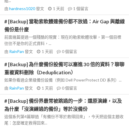
組...
由
hardness1020
發文
1 天前
1
個留言
# [Backup] 當勒索軟體連備份都不放過：Air Gap 與離線
備份是什麼
前面幾篇提過一個殘酷的現實：現在的勒索軟體攻擊，第一個目標
往往不是你的正式資料，...
由
RainPan
發文
1 天前
0
個留言
# [Backup] 為什麼備份設備可以塞進 30 倍的資料？聊聊
重複資料刪除（Deduplication）
如果你看過企業級備份設備（例如 Dell PowerProtect DD 系列）...
由
RainPan
發文
1 天前
0
個留言
# [Backup] 備份界最常被跳過的一步：還原演練，以及
為什麼「沒演練過的備份」等於沒備份
這個系列第4篇聊過「有備份不等於救得回來」，今天把這個主題收
尾：怎麼確定救得回來...