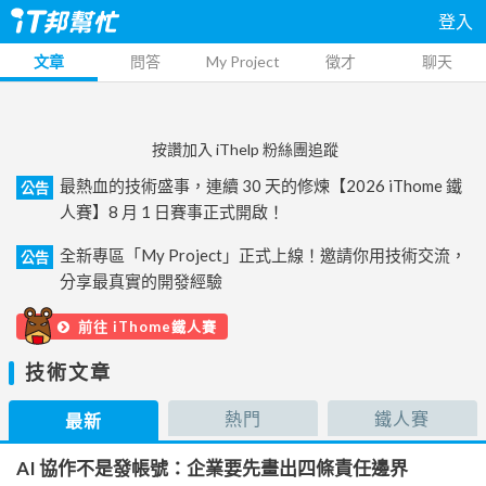
登入
文章
問答
My Project
徵才
聊天
按讚加入 iThelp 粉絲團追蹤
最熱血的技術盛事，連續 30 天的修煉【2026 iThome 鐵
公告
人賽】8 月 1 日賽事正式開啟！
全新專區「My Project」正式上線！邀請你用技術交流，
公告
分享最真實的開發經驗
前往 iThome鐵人賽
技術文章
熱門
鐵人賽
最新
AI 協作不是發帳號：企業要先畫出四條責任邊界