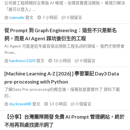
公司替工程師開好企業版 AI 帳號，治理其實還沒開始。 帳號只解決
「誰可以登入」...
由
ryanvale
發文
7 小時前
0
個留言
從 Prompt 到 Graph Engineering：這些不只是新名
詞，而是 AI Agent 踩坑後衍生的工程
AI Agent 可能是近年最容易出現新工程名詞的領域。 我們才剛學會
Prom...
由
hardness1020
發文
10 小時前
0
個留言
[Machine Learning A-Z [2026] ] 學習筆記 Day3 Data
pre-processing with Python
了解Data Pre-processing的概念後，接著就是要實作了 資料下載
的...
由
duckravel48
發文
13 小時前
0
個留言
【分享】台灣團隊開發 免費 AI Prompt 管理網站，終於
不用再到處找提示詞了