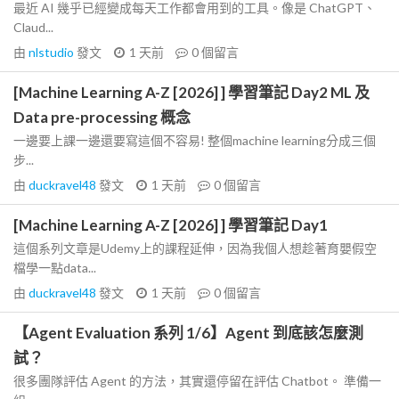
最近 AI 幾乎已經變成每天工作都會用到的工具。像是 ChatGPT、
Claud...
由
nlstudio
發文
1 天前
0
個留言
[Machine Learning A-Z [2026] ] 學習筆記 Day2 ML 及
Data pre-processing 概念
一邊要上課一邊還要寫這個不容易! 整個machine learning分成三個
步...
由
duckravel48
發文
1 天前
0
個留言
[Machine Learning A-Z [2026] ] 學習筆記 Day1
這個系列文章是Udemy上的課程延伸，因為我個人想趁著育嬰假空
檔學一點data...
由
duckravel48
發文
1 天前
0
個留言
【Agent Evaluation 系列 1/6】Agent 到底該怎麼測
試？
很多團隊評估 Agent 的方法，其實還停留在評估 Chatbot。 準備一