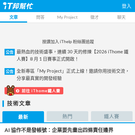
登入
文章
問答
My Project
徵才
聊天
按讚加入 iThelp 粉絲團追蹤
最熱血的技術盛事，連續 30 天的修煉【2026 iThome 鐵
公告
人賽】8 月 1 日賽事正式開啟！
全新專區「My Project」正式上線！邀請你用技術交流，
公告
分享最真實的開發經驗
前往 iThome鐵人賽
技術文章
熱門
鐵人賽
最新
AI 協作不是發帳號：企業要先畫出四條責任邊界