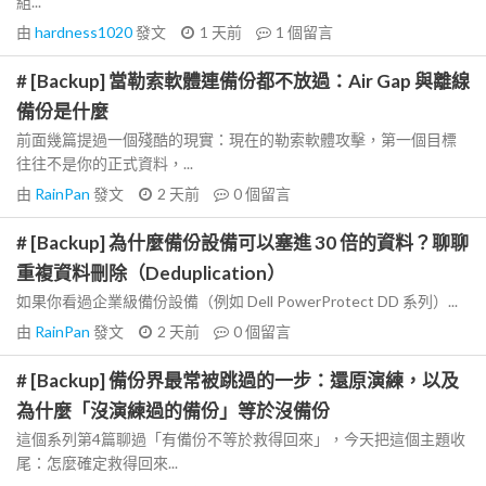
組...
由
hardness1020
發文
1 天前
1
個留言
# [Backup] 當勒索軟體連備份都不放過：Air Gap 與離線
備份是什麼
前面幾篇提過一個殘酷的現實：現在的勒索軟體攻擊，第一個目標
往往不是你的正式資料，...
由
RainPan
發文
2 天前
0
個留言
# [Backup] 為什麼備份設備可以塞進 30 倍的資料？聊聊
重複資料刪除（Deduplication）
如果你看過企業級備份設備（例如 Dell PowerProtect DD 系列）...
由
RainPan
發文
2 天前
0
個留言
# [Backup] 備份界最常被跳過的一步：還原演練，以及
為什麼「沒演練過的備份」等於沒備份
這個系列第4篇聊過「有備份不等於救得回來」，今天把這個主題收
尾：怎麼確定救得回來...