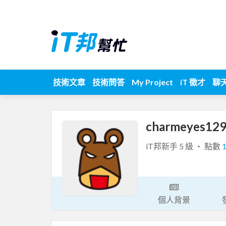
技術文章
技術問答
My Project
iT 徵才
聊
charmeyes12
iT邦新手 5 級 ‧ 點數
個人背景