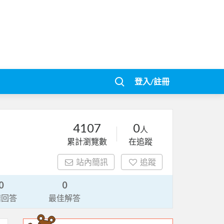
登入/註冊
4107
0
人
累計瀏覽數
在追蹤
站內簡訊
追蹤
0
0
請回答
最佳解答