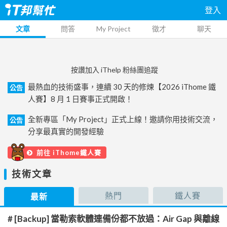
登入
文章
問答
My Project
徵才
聊天
按讚加入 iThelp 粉絲團追蹤
最熱血的技術盛事，連續 30 天的修煉【2026 iThome 鐵
公告
人賽】8 月 1 日賽事正式開啟！
全新專區「My Project」正式上線！邀請你用技術交流，
公告
分享最真實的開發經驗
前往 iThome鐵人賽
技術文章
熱門
鐵人賽
最新
# [Backup] 當勒索軟體連備份都不放過：Air Gap 與離線