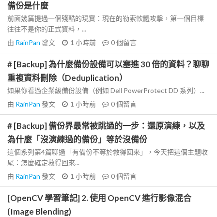
備份是什麼
前面幾篇提過一個殘酷的現實：現在的勒索軟體攻擊，第一個目標
往往不是你的正式資料，...
由
RainPan
發文
1 小時前
0
個留言
# [Backup] 為什麼備份設備可以塞進 30 倍的資料？聊聊
重複資料刪除（Deduplication）
如果你看過企業級備份設備（例如 Dell PowerProtect DD 系列）...
由
RainPan
發文
1 小時前
0
個留言
# [Backup] 備份界最常被跳過的一步：還原演練，以及
為什麼「沒演練過的備份」等於沒備份
這個系列第4篇聊過「有備份不等於救得回來」，今天把這個主題收
尾：怎麼確定救得回來...
由
RainPan
發文
1 小時前
0
個留言
[OpenCV 學習筆記] 2. 使用 OpenCV 進行影像混合
(Image Blending)