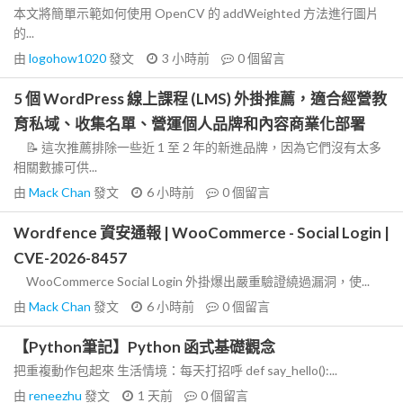
本文將簡單示範如何使用 OpenCV 的 addWeighted 方法進行圖片
的...
由
logohow1020
發文
3 小時前
0
個留言
5 個 WordPress 線上課程 (LMS) 外掛推薦，適合經營教
育私域、收集名單、營運個人品牌和內容商業化部署
📝 這次推薦排除一些近 1 至 2 年的新進品牌，因為它們沒有太多
相關數據可供...
由
Mack Chan
發文
6 小時前
0
個留言
Wordfence 資安通報 | WooCommerce - Social Login |
CVE-2026-8457
WooCommerce Social Login 外掛爆出嚴重驗證繞過漏洞，使...
由
Mack Chan
發文
6 小時前
0
個留言
【Python筆記】Python 函式基礎觀念
把重複動作包起來 生活情境：每天打招呼 def say_hello():...
由
reneezhu
發文
1 天前
0
個留言