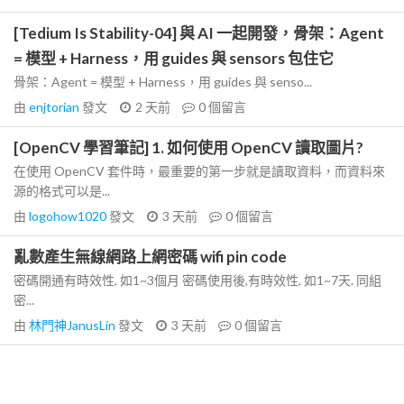
[Tedium Is Stability-04] 與 AI 一起開發，骨架：Agent
= 模型 + Harness，用 guides 與 sensors 包住它
骨架：Agent = 模型 + Harness，用 guides 與 senso...
由
enjtorian
發文
2 天前
0
個留言
[OpenCV 學習筆記] 1. 如何使用 OpenCV 讀取圖片?
在使用 OpenCV 套件時，最重要的第一步就是讀取資料，而資料來
源的格式可以是...
由
logohow1020
發文
3 天前
0
個留言
亂數產生無線網路上網密碼 wifi pin code
密碼開通有時效性, 如1~3個月 密碼使用後,有時效性, 如1~7天. 同組
密...
由
林門神JanusLin
發文
3 天前
0
個留言