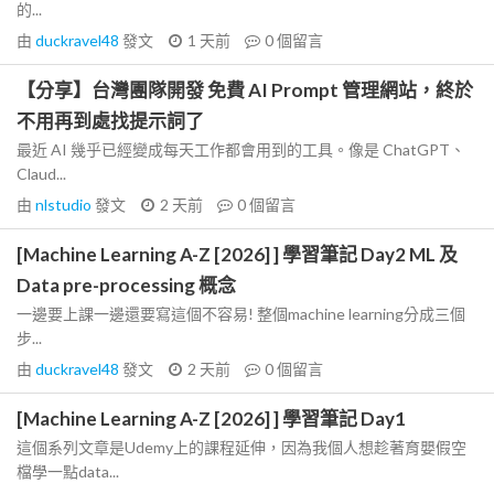
的...
由
duckravel48
發文
1 天前
0
個留言
【分享】台灣團隊開發 免費 AI Prompt 管理網站，終於
不用再到處找提示詞了
最近 AI 幾乎已經變成每天工作都會用到的工具。像是 ChatGPT、
Claud...
由
nlstudio
發文
2 天前
0
個留言
[Machine Learning A-Z [2026] ] 學習筆記 Day2 ML 及
Data pre-processing 概念
一邊要上課一邊還要寫這個不容易! 整個machine learning分成三個
步...
由
duckravel48
發文
2 天前
0
個留言
[Machine Learning A-Z [2026] ] 學習筆記 Day1
這個系列文章是Udemy上的課程延伸，因為我個人想趁著育嬰假空
檔學一點data...