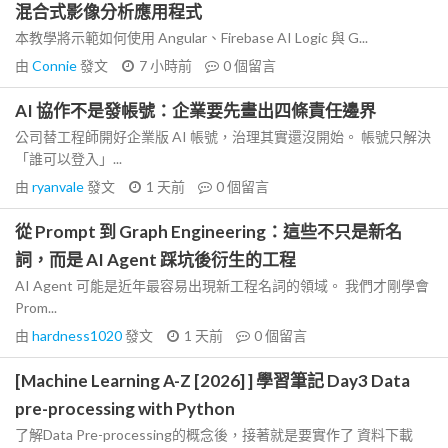
混合式影像分析應用程式
本教學將示範如何使用 Angular、Firebase AI Logic 與 G...
由
Connie
發文
7 小時前
0
個留言
AI 協作不是發帳號：企業要先畫出四條責任邊界
公司替工程師開好企業版 AI 帳號，治理其實還沒開始。 帳號只解決
「誰可以登入」...
由
ryanvale
發文
1 天前
0
個留言
從 Prompt 到 Graph Engineering：這些不只是新名
詞，而是 AI Agent 踩坑後衍生的工程
AI Agent 可能是近年最容易出現新工程名詞的領域。 我們才剛學會
Prom...
由
hardness1020
發文
1 天前
0
個留言
[Machine Learning A-Z [2026] ] 學習筆記 Day3 Data
pre-processing with Python
了解Data Pre-processing的概念後，接著就是要實作了 資料下載