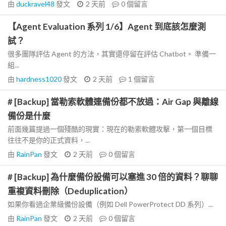
由
duckravel48
發文
2 天前
0
個留言
【Agent Evaluation 系列 1/6】Agent 到底該怎麼測
試？
很多團隊評估 Agent 的方法，其實還停留在評估 Chatbot。 準備一
組...
由
hardness1020
發文
2 天前
1
個留言
# [Backup] 當勒索軟體連備份都不放過：Air Gap 與離線
備份是什麼
前面幾篇提過一個殘酷的現實：現在的勒索軟體攻擊，第一個目標
往往不是你的正式資料，...
由
RainPan
發文
2 天前
0
個留言
# [Backup] 為什麼備份設備可以塞進 30 倍的資料？聊聊
重複資料刪除（Deduplication）
如果你看過企業級備份設備（例如 Dell PowerProtect DD 系列）...
由
RainPan
發文
2 天前
0
個留言