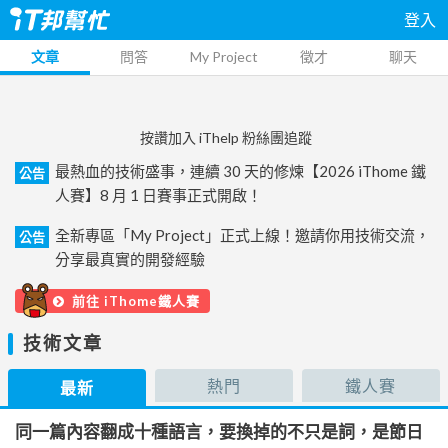
登入
文章
問答
My Project
徵才
聊天
按讚加入 iThelp 粉絲團追蹤
最熱血的技術盛事，連續 30 天的修煉【2026 iThome 鐵
公告
人賽】8 月 1 日賽事正式開啟！
全新專區「My Project」正式上線！邀請你用技術交流，
公告
分享最真實的開發經驗
前往 iThome鐵人賽
技術文章
熱門
鐵人賽
最新
同一篇內容翻成十種語言，要換掉的不只是詞，是節日