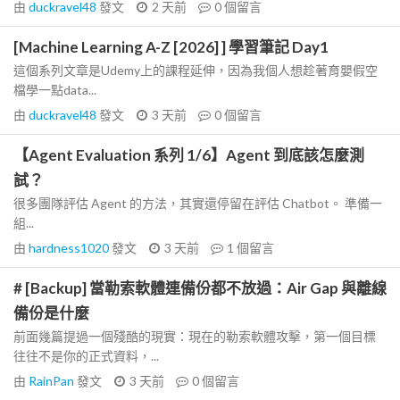
由
duckravel48
發文
2 天前
0
個留言
[Machine Learning A-Z [2026] ] 學習筆記 Day1
這個系列文章是Udemy上的課程延伸，因為我個人想趁著育嬰假空
檔學一點data...
由
duckravel48
發文
3 天前
0
個留言
【Agent Evaluation 系列 1/6】Agent 到底該怎麼測
試？
很多團隊評估 Agent 的方法，其實還停留在評估 Chatbot。 準備一
組...
由
hardness1020
發文
3 天前
1
個留言
# [Backup] 當勒索軟體連備份都不放過：Air Gap 與離線
備份是什麼
前面幾篇提過一個殘酷的現實：現在的勒索軟體攻擊，第一個目標
往往不是你的正式資料，...
由
RainPan
發文
3 天前
0
個留言