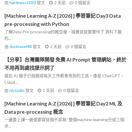
由
hardness1020
發文
2 天前
0
個留言
[Machine Learning A-Z [2026] ] 學習筆記 Day3 Data
pre-processing with Python
了解Data Pre-processing的概念後，接著就是要實作了 資料下載
的...
由
duckravel48
發文
2 天前
0
個留言
【分享】台灣團隊開發 免費 AI Prompt 管理網站，終於
不用再到處找提示詞了
最近 AI 幾乎已經變成每天工作都會用到的工具。像是 ChatGPT、
Claud...
由
nlstudio
發文
2 天前
0
個留言
[Machine Learning A-Z [2026] ] 學習筆記 Day2 ML 及
Data pre-processing 概念
一邊要上課一邊還要寫這個不容易! 整個machine learning分成三個
步...