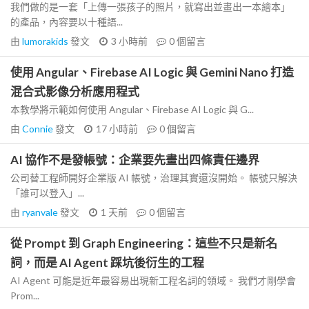
我們做的是一套「上傳一張孩子的照片，就寫出並畫出一本繪本」
的產品，內容要以十種語...
由
lumorakids
發文
3 小時前
0
個留言
使用 Angular、Firebase AI Logic 與 Gemini Nano 打造
混合式影像分析應用程式
本教學將示範如何使用 Angular、Firebase AI Logic 與 G...
由
Connie
發文
17 小時前
0
個留言
AI 協作不是發帳號：企業要先畫出四條責任邊界
公司替工程師開好企業版 AI 帳號，治理其實還沒開始。 帳號只解決
「誰可以登入」...
由
ryanvale
發文
1 天前
0
個留言
從 Prompt 到 Graph Engineering：這些不只是新名
詞，而是 AI Agent 踩坑後衍生的工程
AI Agent 可能是近年最容易出現新工程名詞的領域。 我們才剛學會
Prom...